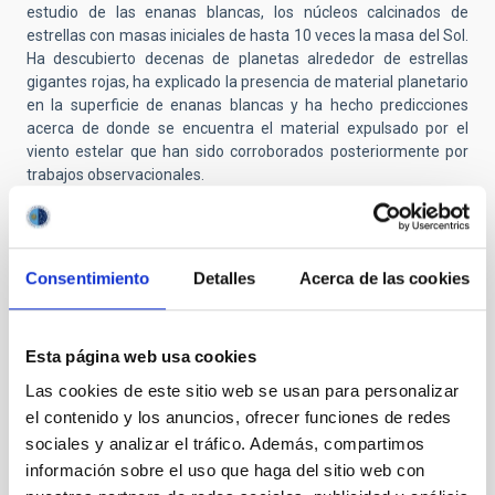
estudio de las enanas blancas, los núcleos calcinados de
estrellas con masas iniciales de hasta 10 veces la masa del Sol.
Ha descubierto decenas de planetas alrededor de estrellas
gigantes rojas, ha explicado la presencia de material planetario
en la superficie de enanas blancas y ha hecho predicciones
acerca de donde se encuentra el material expulsado por el
viento estelar que han sido corroborados posteriormente por
trabajos observacionales.
Ha recibido el premio a la mejor tesis doctoral 2001-2002 en
astronomía por la Sociedad Española de Astronomía y un
premio del director del Hubble por su participación en la
Consentimiento
Detalles
Acerca de las cookies
recuperación de operaciones del telescopio Hubble tras el fallo
de una de sus cámaras. En España ha recibido el premio de
investigación 2023 de la Sociedad Geográfica Española y el
reconocimiento a su labor divulgadora en la carrera de la mujer
Esta página web usa cookies
de Madrid 2024.
Las cookies de este sitio web se usan para personalizar
Como miembro de la plantilla de la Agencia Espacial Europea
el contenido y los anuncios, ofrecer funciones de redes
en el STScl pertenecía a la división de política científica donde
sociales y analizar el tráfico. Además, compartimos
ha sido responsable del tiempo de director y de los comités de
información sobre el uso que haga del sitio web con
asignación de tiempo entre otras responsabilidades. Ha