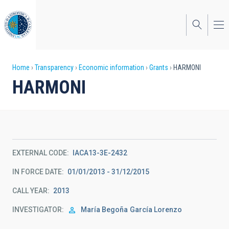
Skip
to
main
content
Breadcrumb
Home
Transparency
Economic information
Grants
HARMONI
HARMONI
EXTERNAL CODE
IACA13-3E-2432
IN FORCE DATE
01/01/2013 - 31/12/2015
CALL YEAR
2013
INVESTIGATOR
María Begoña
García Lorenzo