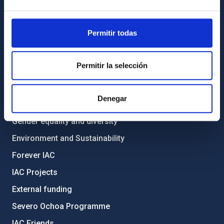
Library
General register
Permitir todas
ABOUT THE IAC
Permitir la selección
Legislation
Transparency
Denegar
Code of ethics and anti-fraud policy
Gender equality and diversity
Environment and Sustainability
Forever IAC
IAC Projects
External funding
Severo Ochoa Programme
IAC Friends