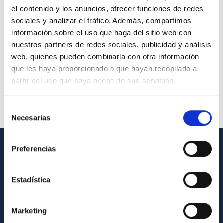
el contenido y los anuncios, ofrecer funciones de redes
sociales y analizar el tráfico. Además, compartimos
información sobre el uso que haga del sitio web con
nuestros partners de redes sociales, publicidad y análisis
web, quienes pueden combinarla con otra información
que les haya proporcionado o que hayan recopilado a
partir del uso que haya hecho de sus servicios.
Selección
Necesarias
de
consentimiento
Preferencias
GENERAL INFORMATION
Contact
Estadística
How to get to the IAC
Marketing
List of personnel