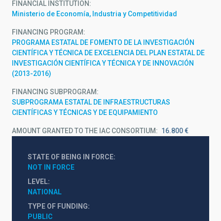
FINANCIAL INSTITUTION
Ministerio de Economía, Industria y Competitividad
FINANCING PROGRAM
PROGRAMA ESTATAL DE FOMENTO DE LA INVESTIGACIÓN
CIENTÍFICA Y TÉCNICA DE EXCELENCIA DEL PLAN ESTATAL DE
INVESTIGACIÓN CIENTÍFICA Y TÉCNICA Y DE INNOVACIÓN
(2013-2016)
FINANCING SUBPROGRAM
SUBPROGRAMA ESTATAL DE INFRAESTRUCTURAS
CIENTÍFICAS Y TÉCNICAS Y DE EQUIPAMIENTO
AMOUNT GRANTED TO THE IAC CONSORTIUM
16.800 €
STATE OF BEING IN FORCE
NOT IN FORCE
LEVEL
NATIONAL
TYPE OF FUNDING
PUBLIC