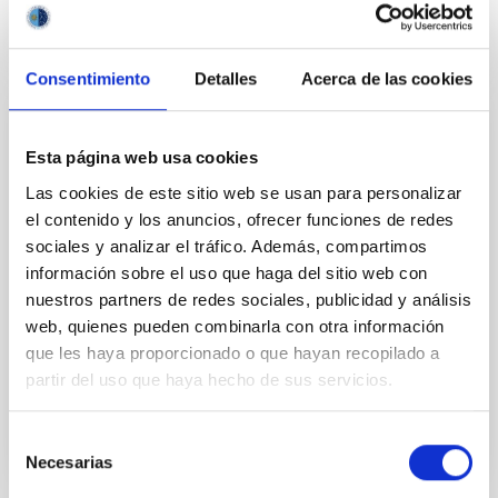
Consentimiento
Detalles
Acerca de las cookies
PERMANENT (OPEN TO PUBLIC)
Esta página web usa cookies
UN CONTRATO - TÉCNICO/A DE TALLER -
Las cookies de este sitio web se usan para personalizar
ESPECIALIDAD MECÁNICA- FIJO
el contenido y los anuncios, ofrecer funciones de redes
LABORAL - PS-2026-032
sociales y analizar el tráfico. Además, compartimos
información sobre el uso que haga del sitio web con
Se convoca proceso selectivo para el ingreso, como
nuestros partners de redes sociales, publicidad y análisis
personal laboral fijo, de un puesto de trabajo con la
categoría profesional de Técnico/a de Taller, acogido
web, quienes pueden combinarla con otra información
al Convenio y que tendrá, entre otras
que les haya proporcionado o que hayan recopilado a
partir del uso que haya hecho de sus servicios.
Selección
Necesarias
de
consentimiento