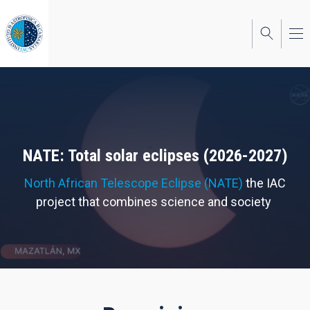
Skip
to
main
content
NATE: Total solar eclipses (2026-2027)
North African Telescope Eclipse (NATE)
the IAC
project that combines science and society