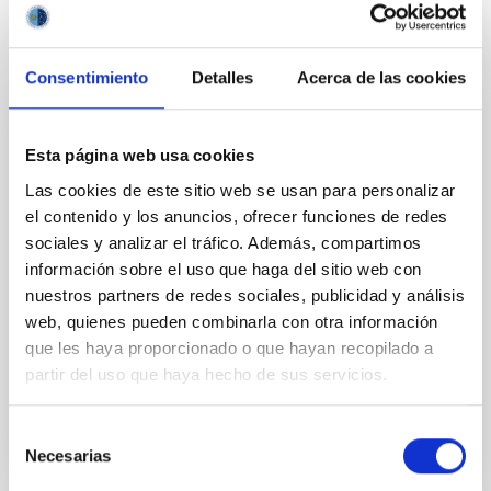
Consentimiento
Detalles
Acerca de las cookies
PERMANENT (OPEN TO PUBLIC)
Esta página web usa cookies
UN CONTRATO - TÉCNICO/A DE TALLER -
Las cookies de este sitio web se usan para personalizar
ESPECIALIDAD MECÁNICA- FIJO
el contenido y los anuncios, ofrecer funciones de redes
LABORAL - PS-2026-032
sociales y analizar el tráfico. Además, compartimos
información sobre el uso que haga del sitio web con
Se convoca proceso selectivo para el ingreso, como
nuestros partners de redes sociales, publicidad y análisis
personal laboral fijo, de un puesto de trabajo con la
categoría profesional de Técnico/a de Taller, acogido
web, quienes pueden combinarla con otra información
al Convenio y que tendrá, entre otras
que les haya proporcionado o que hayan recopilado a
partir del uso que haya hecho de sus servicios.
Selección
Necesarias
de
consentimiento