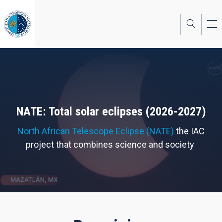
Skip
to
main
content
NATE: Total solar eclipses (2026-2027)
North African Telescope Eclipse (NATE)
the IAC
project that combines science and society