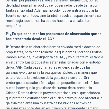
permitir, por primera vez, observar estas fuentes que, por su
debilidad, nunca han podido ser observadas desde tierra con
tanta sensibilidad. Además, no solo nos permitirá estudiar la
fuente como un todo, sino también resolver espacialmente su
morfología, que jamás ha podido hacerse a escalas tan
pequeñas.
P: ¿En qué consisten las propuestas de observación que se
han presentado desde el IAC?
R:
Dentro de la colaboración hemos enviado media docena de
propuestas, pero debo resaltar las que hemos liderado Cristina
Ramos Almeida, investigadora del IAC, y yo durante mi estancia
en el centro. Las propuestas están relacionadas con el estudio
de los AGN. Cada vez son más las evidencias de que las
galaxias evolucionan a la vez que su núcleo, de manera que
éste afecta a la evolución de la galaxia y viceversa. Sin
embargo, no se sabe cómo algo tan pequeño como el núcleo
puede hacer que la galaxia se dé cuenta de su presencia.
Cristina Ramos tiene un proyecto precioso, en el que colaboro,
que pretende estudiar cómo el núcleo activo puede afectar a la
galaxia mediante una muestra de los núcleos activos de
galaxias más potentes en el Universo relativamente cercano.