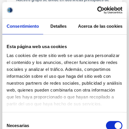
investigación. En primer lugar, el estudio de los
vientos producidos por cuásares luminosos
oscurecidos y del impacto que estos tienen en sus
galaxias anfitrionas (retroalimentación del AGN).
Consentimiento
Detalles
Acerca de las cookies
Como parte de este proyecto, denominado QSOFEED
(Quasar Feedback) hemos obtenido observaciones
Esta página web usa cookies
Cristina
Ramos Almeida
Las cookies de este sitio web se usan para personalizar
En ejecución
el contenido y los anuncios, ofrecer funciones de redes
sociales y analizar el tráfico. Además, compartimos
información sobre el uso que haga del sitio web con
nuestros partners de redes sociales, publicidad y análisis
web, quienes pueden combinarla con otra información
que les haya proporcionado o que hayan recopilado a
Variabilidad en Núcleos Activos de
partir del uso que haya hecho de sus servicios.
Galaxias: Estudios Multifrecuencia
Selección
Los núcleos activos de galaxias (AGN por sus siglas
Necesarias
de
en inglés) se caracterizan por una potente emisión