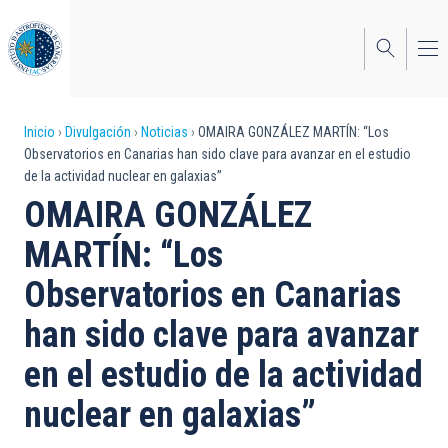
Pasar
al
contenido
principal
Sobrescribir
Inicio
Divulgación
Noticias
OMAIRA GONZÁLEZ MARTÍN: “Los
Observatorios en Canarias han sido clave para avanzar en el estudio
enlaces
de la actividad nuclear en galaxias”
de
OMAIRA GONZÁLEZ
ayuda
MARTÍN: “Los
a
Observatorios en Canarias
la
han sido clave para avanzar
navegación
en el estudio de la actividad
nuclear en galaxias”