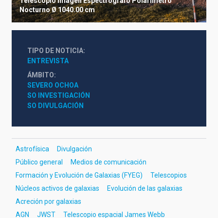
Telescopio
Imagen
Espectrógrafo
Polarímetro
Nocturno
Ø 1040.00 cm
TIPO DE NOTICIA
ENTREVISTA
ÁMBITO
SEVERO OCHOA
SO INVESTIGACIÓN
SO DIVULGACIÓN
Astrofísica
Divulgación
Público general
Medios de comunicación
Formación y Evolución de Galaxias (FYEG)
Telescopios
Núcleos activos de galaxias
Evolución de las galaxias
Acreción por galaxias
AGN
JWST
Telescopio espacial James Webb