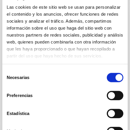
Las cookies de este sitio web se usan para personalizar
el contenido y los anuncios, ofrecer funciones de redes
Modificación nº 1 a la Carta Acuerdo sobre
sociales y analizar el tráfico. Además, compartimos
el experimento en colaboración entre el
información sobre el uso que haga del sitio web con
IAC y la Organización Europea de
nuestros partners de redes sociales, publicidad y análisis
InvestigaciónAstronómica Hemisferio Sur.
web, quienes pueden combinarla con otra información
que les haya proporcionado o que hayan recopilado a
Ampliar los objetivos de la colaboración para permitir
partir del uso que haya hecho de sus servicios.
que los experimentos de campo LGS-AO sean
realizados en el telescopio WHT de La Palma en
colaboración científica con el equipo de sistemas de
Selección
Necesarias
de
In-force date
02/01/2017
-
12/31/2020
consentimiento
Not in force
Preferencias
Estadística