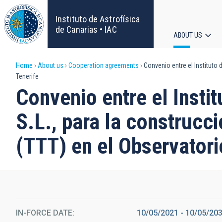
Skip
to
Instituto de Astrofísica
main
de Canarias • IAC
ABOUT US
content
Main
Breadcrumb
Home
About us
Cooperation agreements
Convenio entre el Instituto 
navigat
Tenerife
Convenio entre el Instit
S.L., para la construc
(TTT) en el Observatori
IN-FORCE DATE
10/05/2021
-
10/05/20