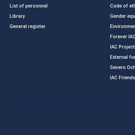
List of personnel
Code of eth
Library
Gender equa
General register
Environment
Forever IA
IAC Projec
External fu
Severo Oc
IAC Friend
PostFooter > Newsletter link