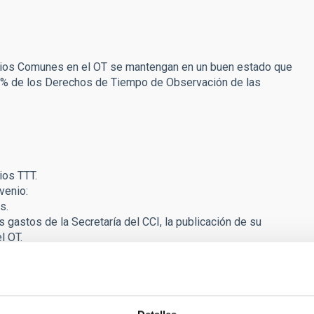
rvicios Comunes en el OT se mantengan en un buen estado que
 25% de los Derechos de Tiempo de Observación de las
ios TTT.
venio:
s.
 gastos de la Secretaría del CCI, la publicación de su
l OT.
onjunto de investigación con el límite de 50.000 euros/año o
rio del Teide.
ervación en TTT