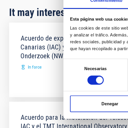
Consentimiento
It may interest you
Esta página web usa cookie
Las cookies de este sitio we
y analizar el tráfico. Ademá
Acuerdo de explotación científica de l
redes sociales, publicidad y
Canarias (IAC) y Science and Technolo
que hayan recopilado a parti
Onderzoek (NWO)
Selección
In force
Necesarias
de
consentimiento
Denegar
Acuerdo para la instalación del Teles
IAC y el TMT International Observatory