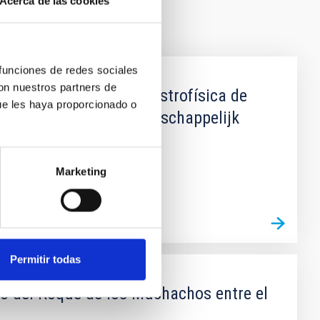
Acerca de las cookies
 funciones de redes sociales
con nuestros partners de
entre el Instituto de Astrofísica de
ue les haya proporcionado o
 Organisatie voor Wetenschappelijk
Marketing
Permitir todas
io del Roque de los Muchachos entre el