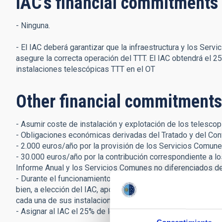
IAC's financial commitments
- Ninguna.
- El IAC deberá garantizar que la infraestructura y los Se
asegure la correcta operación del TTT. El IAC obtendrá el
instalaciones telescópicas TTT en el OT
Other financial commitments
- Asumir coste de instalación y explotación de los telescop
- Obligaciones económicas derivadas del Tratado y del Con
- 2.000 euros/año por la provisión de los Servicios Comune
- 30.000 euros/año por la contribución correspondiente a los
Informe Anual y los Servicios Comunes no diferenciados de
- Durante el funcionamiento de TTT, financiar un proyecto c
bien, a elección del IAC, aportar 5.000 euros/año por
cada una de sus instalaciones telescópicas en el Observato
- Asignar al IAC el 25% de los Derechos de Tiempo de Obs