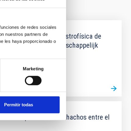
 funciones de redes sociales
con nuestros partners de
entre el Instituto de Astrofísica de
ue les haya proporcionado o
 Organisatie voor Wetenschappelijk
Marketing
Permitir todas
io del Roque de los Muchachos entre el