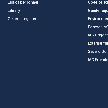
List of personnel
Code of eth
Library
Gender equa
General register
Environment
Forever IA
IAC Projec
External fu
Severo Oc
IAC Friend
PostFooter > Newsletter link