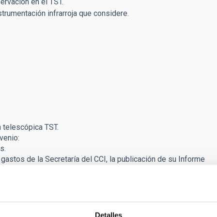
ervación en el TST.
nstrumentación infrarroja que considere.
n telescópica TST.
venio:
s.
 gastos de la Secretaría del CCI, la publicación de su Informe
onjunto de investigación con el límite de 50.000 euros/año o
alación telescópica en el Observatorio del Teide. El primer
ento infrarrojo.
Detalles