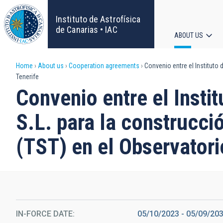
Skip
to
Instituto de Astrofísica
main
de Canarias • IAC
ABOUT US
content
Main
Breadcrumb
Home
About us
Cooperation agreements
Convenio entre el Instituto 
navigat
Tenerife
Convenio entre el Instit
S.L. para la construcci
(TST) en el Observatori
IN-FORCE DATE
05/10/2023
-
05/09/20