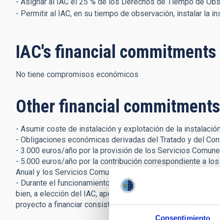
- Asignar al IAC el 25 % de los Derechos de Tiempo de Obs
- Permitir al IAC, en su tiempo de observación, instalar la i
IAC's financial commitments
No tiene compromisos económicos
Other financial commitments
- Asumir coste de instalación y explotación de la instalació
- Obligaciones económicas derivadas del Tratado y del Con
- 3.000 euros/año por la provisión de los Servicios Comune
- 5.000 euros/año por la contribución correspondiente a los
Anual y los Servicios Comunes no diferenciados del OT.
- Durante el funcionamiento de TST, financiar un proyecto c
bien, a elección del IAC, aportar 5.000 euros/año por la inst
proyecto a financiar consistirá en el desarrollo de un instrum
Consentimiento