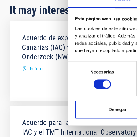
It may interest you
Esta página web usa cookie
Las cookies de este sitio we
y analizar el tráfico. Ademá
Acuerdo de explotación científica de l
redes sociales, publicidad y
Canarias (IAC) y Science and Technolo
que hayan recopilado a parti
Onderzoek (NWO)
Selección
In force
Necesarias
de
consentimiento
Denegar
Acuerdo para la instalación del Teles
IAC y el TMT International Observatory