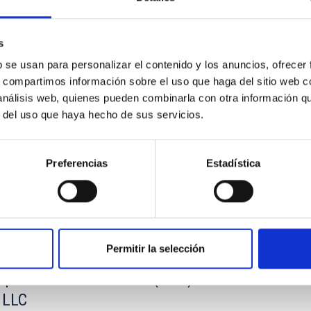
s
b se usan para personalizar el contenido y los anuncios, ofrecer
s, compartimos información sobre el uso que haga del sitio web 
os telescopios William Herschel e Isaac Newton 
 análisis web, quienes pueden combinarla con otra información q
gy Facilities Council (STFC) y la Nederlandese
r del uso que haya hecho de sus servicios.
Preferencias
Estadística
Permitir la selección
copio de Treinta Metros (TMT) en el Observator
 LLC