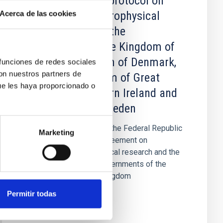
Addendum to the protocol on
cooperation in astrophysical
Acerca de las cookies
research between the
governments of the Kingdom of
Spain, the Kingdom of Denmark,
 funciones de redes sociales
con nuestros partners de
the United Kingdom of Great
ue les haya proporcionado o
Britain and northern Ireland and
the Kingdom of Sweden
In view of the request by the Federal Republic
Marketing
of Germany to join the agreement on
cooperation in astrophysical research and the
protocol between the governments of the
Kingdom of Spain, the Kingdom
Permitir todas
In force