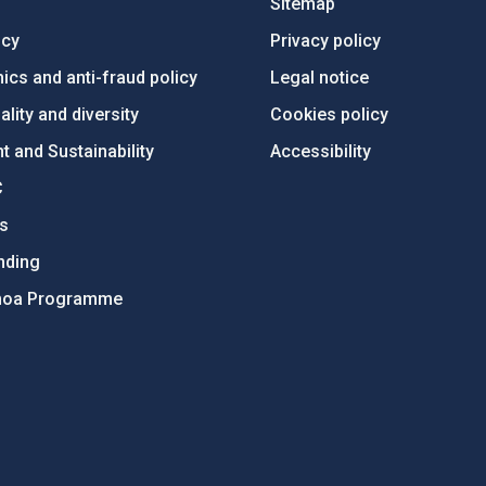
Sitemap
ncy
Privacy policy
ics and anti-fraud policy
Legal notice
lity and diversity
Cookies policy
 and Sustainability
Accessibility
C
ts
nding
hoa Programme
s