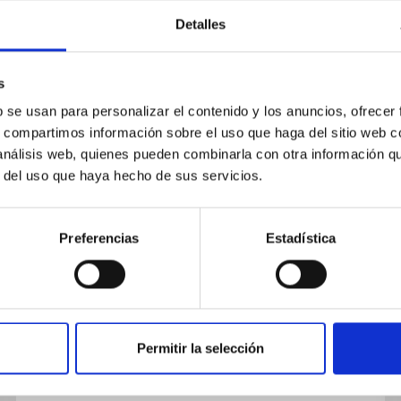
Convenio entre el Centre National
de la Recherche Scientifique y el
Detalles
Instituto de Astrofísica de
Canarias sobre la Instalación del
s
Telescopio Themis en el
b se usan para personalizar el contenido y los anuncios, ofrecer
s, compartimos información sobre el uso que haga del sitio web 
Observatorio del Teide.
 análisis web, quienes pueden combinarla con otra información q
El convenio tiene por objeto la instalación y
r del uso que haya hecho de sus servicios.
operación del telescopio solar THEMIS
(Télescope Héliographique pour l'Étude du
Preferencias
Estadística
Magnétisme et des Instabilités Solaires) en el
Observatorio del Teide.
In-force date
06/07/1988
-
06/07/2032
In force
Permitir la selección