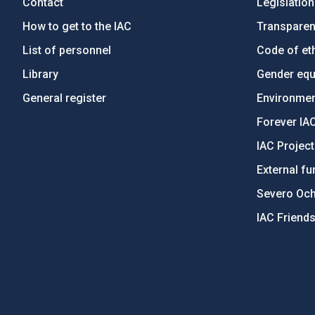
Contact
Legislation
How to get to the IAC
Transpare
List of personnel
Code of eth
Library
Gender equa
General register
Environment
Forever IA
IAC Projec
External fu
Severo Oc
IAC Friend
PostFooter > Newsletter link