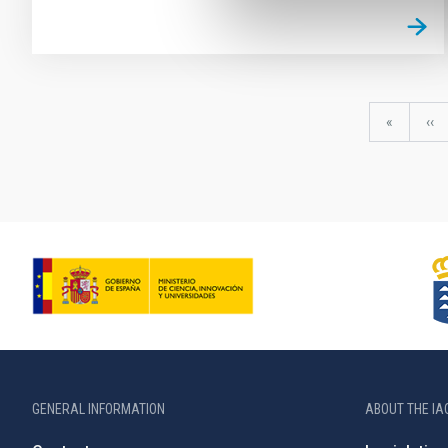
Pagination
First
«
Pre
‹‹
page
pa
GENERAL INFORMATION
ABOUT THE IA