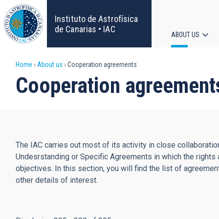
Skip
to
Instituto de Astrofísica
main
de Canarias • IAC
ABOUT US
content
Main
Breadcrumb
Home
About us
Cooperation agreements
navigat
Cooperation agreement
The IAC carries out most of its activity in close collabora
Undesrstanding or Specific Agreements in which the rights 
objectives. In this section, you will find the list of agreem
other details of interest.