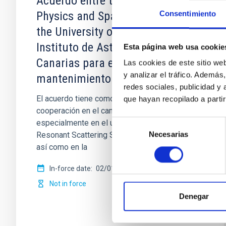
Acuerdo entre the School of
Physics and Space Research of
Consentimiento
the University of Birmingham el
Instituto de Astrofísica de
Esta página web usa cookie
Canarias para el uso y
Las cookies de este sitio we
y analizar el tráfico. Ademá
mantenimiento del Mk1
redes sociales, publicidad y
El acuerdo tiene como objetivo establecer una
que hayan recopilado a parti
cooperación en el campo de la astrofísica,
especialmente en el uso y mantenimiento del
Selección
Necesarias
Resonant Scattering Spectrophotometer (Mk1),
de
así como en la
consentimiento
In-force date
02/01/1990
-
02/01/2000
Not in force
Denegar