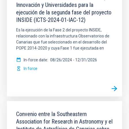
Innovación y Universidades para la
ejecución de la segunda fase del proyecto
SIGNATORY PARTY
INSIDE (ICTS-2024-01-IAC-12)
Es la ejecución de la Fase 2 del proyecto INSIDE,
relacionado con la infraestructura Observatorios de
Canarias que fue seleccionado en el desarrollo del
SIGNED AT (MIN)
POPE 2014-2020 y cuya Fase 1 fue ejecutada en
In-force date
08/26/2024
-
12/31/2026
In force
SIGNED AT (MAX)
LEGAL FRAMEWORK
SECTOR
SORT BY
ORDER
Convenio entre la Southeastern
Association for Research in Astronomy y el