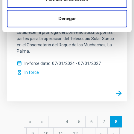
Universitet y el Instituto de Astrofísica de
Canarias sobre la operación del Telescopio
Denegar
Solar Sueco en el ORM
Establecer la prórroga del Convenio suscrito por las
partes para la operación del Telescopio Solar Sueco
en el Observatorio del Roque de los Muchachos, La
Palma.
In-force date
07/01/2024
-
07/01/2027
In force
Pagination
First
«
Previous
‹‹
…
Page
4
Page
5
Page
6
Page
7
Current
8
page
page
page
Page
9
Page
10
Page
11
Page
12
…
Next
››
last
»