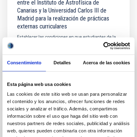
entre el Instituto de Astrofísica de
Canarias y la Universidad Carlos III de
Madrid para la realización de prácticas
externas curriculares
Establecer las condiciones en que estudiantes de la
Universidad realizarán un programa de prácticas
externas curriculares y/o del Trabajo de Fin de
Grado/Master de cualquier enseñanza impartida por
Consentimiento
Detalles
Acerca de las cookies
la
In-force date
08/06/2024
-
08/06/2028
Esta página web usa cookies
In force
Las cookies de este sitio web se usan para personalizar
el contenido y los anuncios, ofrecer funciones de redes
sociales y analizar el tráfico. Además, compartimos
información sobre el uso que haga del sitio web con
nuestros partners de redes sociales, publicidad y análisis
web, quienes pueden combinarla con otra información
Convenio entre el Excmo. Cabildo Insular