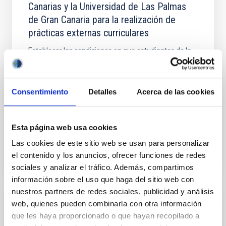
Canarias y la Universidad de Las Palmas
de Gran Canaria para la realización de
prácticas externas curriculares
Establecer las condiciones en que estudiantes de la
Universidad realizarán un programa de prácticas
externas curriculares y/o del Trabajo de Fin de
Grado/Master de cualquier enseñanza impartida por
Consentimiento
Detalles
Acerca de las cookies
la
In-force date
05/31/2024
-
05/31/2028
Esta página web usa cookies
In force
Las cookies de este sitio web se usan para personalizar
el contenido y los anuncios, ofrecer funciones de redes
sociales y analizar el tráfico. Además, compartimos
información sobre el uso que haga del sitio web con
nuestros partners de redes sociales, publicidad y análisis
web, quienes pueden combinarla con otra información
Convenio entre el Excmo. Cabildo Insular
que les haya proporcionado o que hayan recopilado a
de Tenerife y del Instituto de Astrofísica