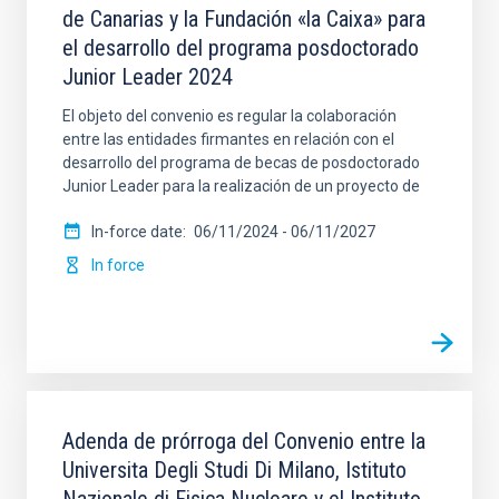
de Canarias y la Fundación «la Caixa» para
el desarrollo del programa posdoctorado
SIGNATORY PARTY
Junior Leader 2024
El objeto del convenio es regular la colaboración
entre las entidades firmantes en relación con el
desarrollo del programa de becas de posdoctorado
SIGNED AT (MIN)
Junior Leader para la realización de un proyecto de
In-force date
06/11/2024
-
06/11/2027
In force
SIGNED AT (MAX)
LEGAL FRAMEWORK
SECTOR
SORT BY
ORDER
Adenda de prórroga del Convenio entre la
Universita Degli Studi Di Milano, Istituto