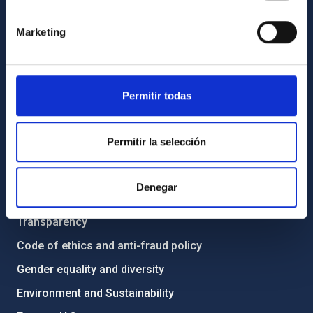
GENERAL INFORMATION
Marketing
Contact
How to get to the IAC
List of personnel
Permitir todas
Library
General register
Permitir la selección
ABOUT THE IAC
Denegar
Legislation
Transparency
Code of ethics and anti-fraud policy
Gender equality and diversity
Environment and Sustainability