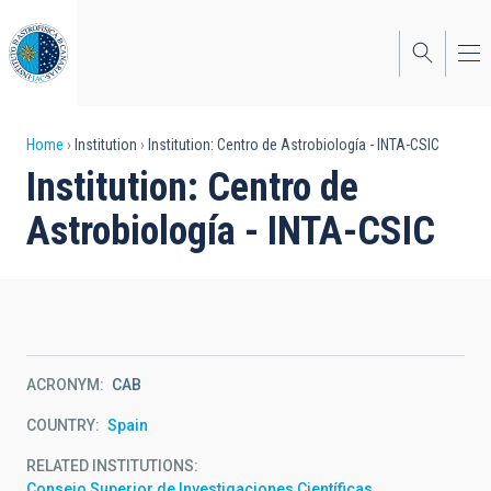
Skip
to
main
content
Breadcrumb
Home
Institution
Institution: Centro de Astrobiología - INTA-CSIC
Institution: Centro de
Astrobiología - INTA-CSIC
ACRONYM
CAB
COUNTRY
Spain
RELATED INSTITUTIONS
Consejo Superior de Investigaciones Científicas