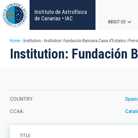
Skip
to
Instituto de Astrofísica
main
de Canarias • IAC
ABOUT US
content
Main
Breadcrumb
Home
Institution
Institution: Fundación Bancaria Caixa d’Estalvis i Pen
navigat
Institution: Fundación 
COUNTRY
Spain
CCAA
Catal
TITLE