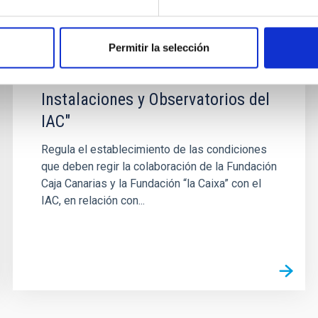
Fundación Bancaria “La Caixa”
para el desarrollo de un
Permitir la selección
“Programa de Soporte Técnico y
Administrativo en las
Instalaciones y Observatorios del
IAC"
Regula el establecimiento de las condiciones
que deben regir la colaboración de la Fundación
Caja Canarias y la Fundación “la Caixa” con el
IAC, en relación con...