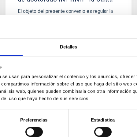
El objeto del presente convenio es regular la
colaboración entre las entidades firmantes en
relación con el desarrollo del programa de
becas de doctorado...
Detalles
s
b se usan para personalizar el contenido y los anuncios, ofrecer
s, compartimos información sobre el uso que haga del sitio web 
 análisis web, quienes pueden combinarla con otra información q
r del uso que haya hecho de sus servicios.
AGREEMENT
Convenio entre el Instituto de
Preferencias
Estadística
Astrofísica de Canarias, la
Fundación CajaCanarias y la