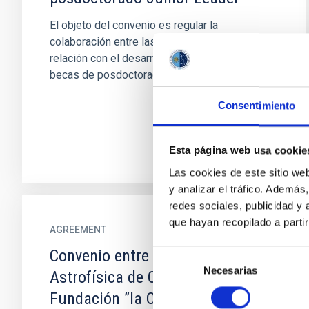
El objeto del convenio es regular la
colaboración entre las entidades firmantes en
relación con el desarrollo del programa de
becas de posdoctorado Junior...
Consentimiento
Esta página web usa cookie
Las cookies de este sitio we
y analizar el tráfico. Ademá
redes sociales, publicidad y
que hayan recopilado a parti
AGREEMENT
Convenio entre el Instituto de
Selección
Necesarias
de
Astrofísica de Canarias y la
consentimiento
Fundación ”la Caixa” para el