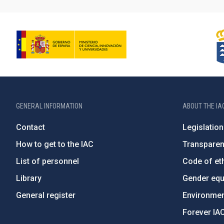
GENERAL INFORMATION
ABOUT THE IA
Contact
Legislation
How to get to the IAC
Transpare
List of personnel
Code of eth
Library
Gender equa
General register
Environment
Forever IA