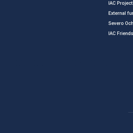
IAC Projec
External fu
Severo Oc
IAC Friend
PostFooter > Newsletter link