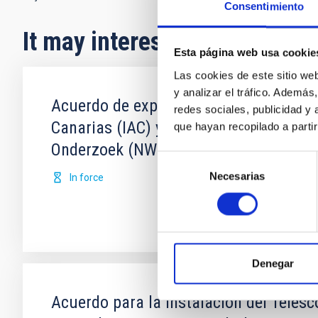
Consentimiento
It may interest you
Esta página web usa cookie
Las cookies de este sitio we
y analizar el tráfico. Ademá
Acuerdo de explotación científica de l
redes sociales, publicidad y
Canarias (IAC) y Science and Technolo
que hayan recopilado a parti
Onderzoek (NWO)
Selección
Necesarias
de
In force
consentimiento
Denegar
Acuerdo para la instalación del Teles