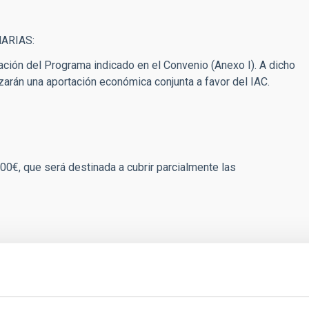
NARIAS:
ación del Programa indicado en el Convenio (Anexo I). A dicho
lizarán una aportación económica conjunta a favor del IAC.
00€, que será destinada a cubrir parcialmente las
ARIAS:
a cubrir parcialmente las contrataciones previstas en el
ómica será de forma paritaria, de manera que la Fundación
a Caixa” realizará un abono de otros 60.000€.