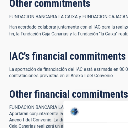
Other commitments
FUNDACION BANCARIA LA CAIXA y FUNDACION CAJACA
Han acordado colaborar juntamente con el IAC para la realiz
fin, la Fundación Caja Canarias y la Fundación “la Caixa” rea
IAC's financial commitments
La aportación de financiación del IAC está estimada en 80.0
contrataciones previstas en el Anexo I del Convenio.
Other financial commitments
FUNDACION BANCARIA LA CAIXA y FUNDACION CAJACAN
Aportarán conjuntamente la cantidad de 120.000€, destinada 
Anexo I del Convenio. La distribución de la aportación econ
Caja Canarias realizará un abono de 60.000€, y Fundación “l