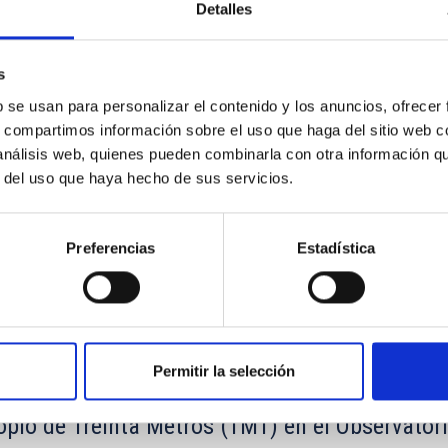
Detalles
s
b se usan para personalizar el contenido y los anuncios, ofrecer
s, compartimos información sobre el uso que haga del sitio web 
os telescopios William Herschel e Isaac Newton 
 análisis web, quienes pueden combinarla con otra información q
gy Facilities Council (STFC) y la Nederlandese
r del uso que haya hecho de sus servicios.
Preferencias
Estadística
Permitir la selección
copio de Treinta Metros (TMT) en el Observator