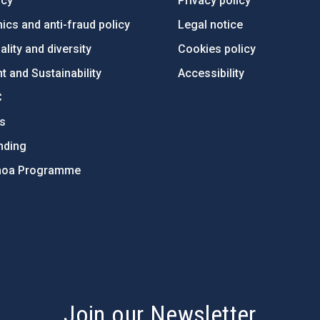
ncy
Privacy policy
ics and anti-fraud policy
Legal notice
lity and diversity
Cookies policy
 and Sustainability
Accessibility
C
ts
nding
hoa Programme
s
Join our Newsletter