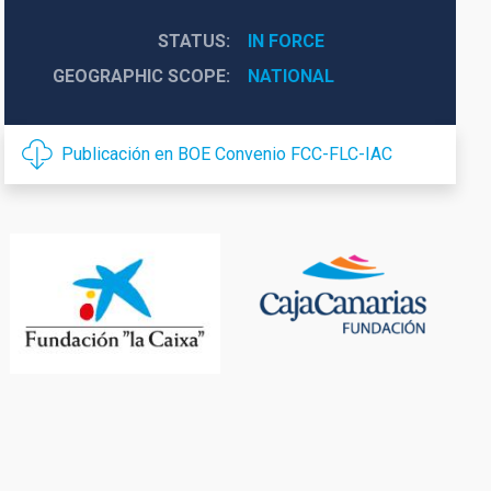
STATUS
IN FORCE
GEOGRAPHIC SCOPE
NATIONAL
Publicación en BOE Convenio FCC-FLC-IAC
Financing
logo