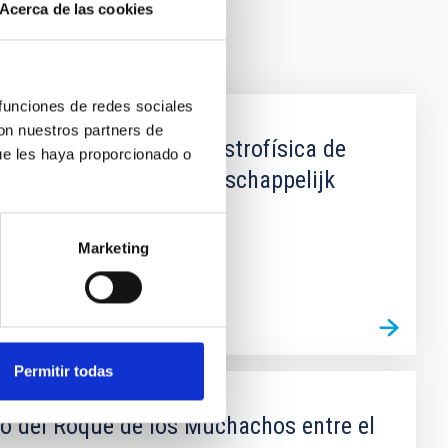
Acerca de las cookies
 funciones de redes sociales
con nuestros partners de
entre el Instituto de Astrofísica de
ue les haya proporcionado o
 Organisatie voor Wetenschappelijk
Marketing
Permitir todas
io del Roque de los Muchachos entre el