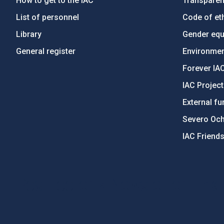
How to get to the IAC
Transpare
List of personnel
Code of eth
Library
Gender equa
General register
Environment
Forever IA
IAC Projec
External fu
Severo Oc
IAC Friend
PostFooter > Newsletter link