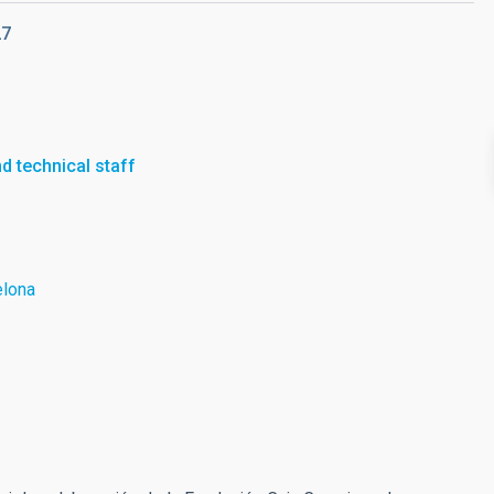
27
nd technical staff
elona