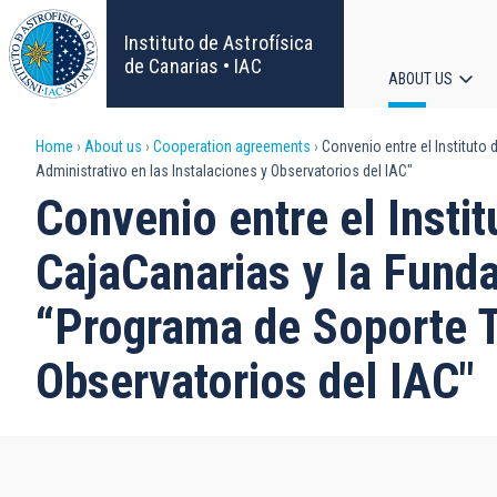
Skip
to
Instituto de Astrofísica
main
de Canarias • IAC
ABOUT US
content
Main
Breadcrumb
Home
About us
Cooperation agreements
Convenio entre el Instituto 
navigat
Administrativo en las Instalaciones y Observatorios del IAC"
Convenio entre el Insti
CajaCanarias y la Funda
“Programa de Soporte Té
Observatorios del IAC"