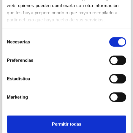
de personal laboral fijo no acogido a Convenio, que
web, quienes pueden combinarla con otra información
tendrá, entre otras, las siguientes funciones:
que les haya proporcionado o que hayan recopilado a
Cumplir...
partir del uso que haya hecho de sus servicios.
Selección
Necesarias
de
consentimiento
Preferencias
JOB
Jefe/a Mantenimiento General OT- PS-
Estadística
2025-030
Se convoca proceso selectivo para el ingreso, como
Marketing
personal laboral fijo, de un puesto de trabajo con la
categoría profesional de Jefe/a Servicio
Mantenimiento...
Permitir todas