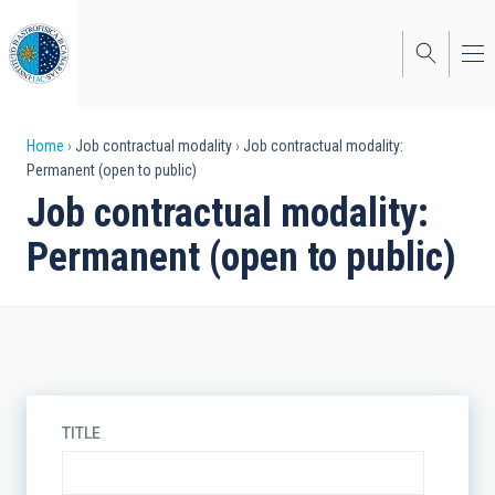
Skip
to
main
content
Breadcrumb
Home
Job contractual modality
Job contractual modality:
Permanent (open to public)
Job contractual modality:
Permanent (open to public)
TITLE