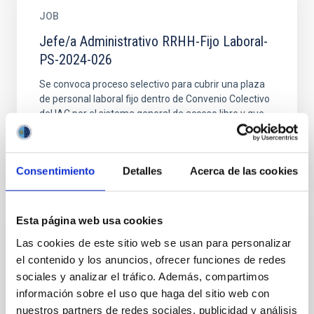
JOB
Jefe/a Administrativo RRHH-Fijo Laboral-
PS-2024-026
Se convoca proceso selectivo para cubrir una plaza
de personal laboral fijo dentro de Convenio Colectivo
del IAC por el sistema general de acceso libre y que...
Consentimiento
Detalles
Acerca de las cookies
Esta página web usa cookies
JOB
Las cookies de este sitio web se usan para personalizar
el contenido y los anuncios, ofrecer funciones de redes
Jefe/a de Departamento - Fijo Laboral -
sociales y analizar el tráfico. Además, compartimos
PS-2023-035
información sobre el uso que haga del sitio web con
Se convoca proceso selectivo para cubrir una plaza
nuestros partners de redes sociales, publicidad y análisis