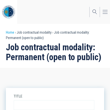
Skip
to
main
content
Breadcrumb
Home
Job contractual modality
Job contractual modality:
Permanent (open to public)
Job contractual modality:
Permanent (open to public)
TITLE