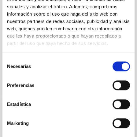
JOB
sociales y analizar el tráfico. Además, compartimos
Un contrato - Técnico/a de Taller -
información sobre el uso que haga del sitio web con
Especialidad Mecánica- Fijo Laboral - PS-
nuestros partners de redes sociales, publicidad y análisis
web, quienes pueden combinarla con otra información
2026-032
que les haya proporcionado o que hayan recopilado a
Se convoca proceso selectivo para el ingreso, como
partir del uso que haya hecho de sus servicios.
personal laboral fijo, de un puesto de trabajo con la
categoría profesional de Técnico/a de Taller,
Selección
acogido...
Necesarias
de
consentimiento
Preferencias
Estadística
JOB
Marketing
Un Contrato - Técnico/a Mantenimiento
General - Modalidad fijo Laboral - Código