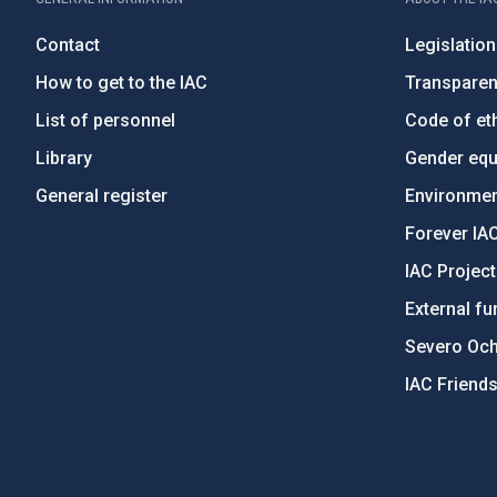
Contact
Legislation
How to get to the IAC
Transpare
List of personnel
Code of eth
Library
Gender equa
General register
Environment
Forever IA
IAC Projec
External fu
Severo Oc
IAC Friend
PostFooter > Newsletter link