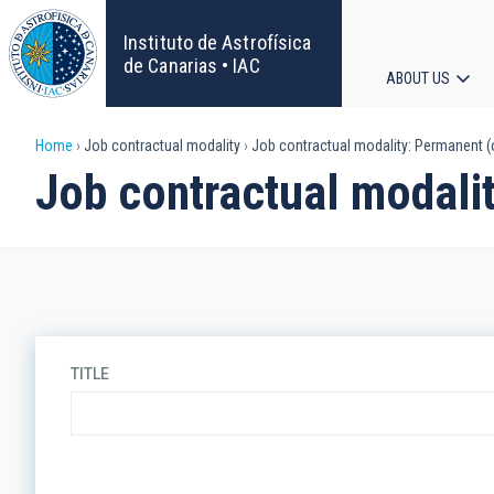
Skip
to
Instituto de Astrofísica
main
de Canarias • IAC
ABOUT US
content
Main
Breadcrumb
Home
Job contractual modality
Job contractual modality: Permanent (o
navigat
Job contractual modalit
TITLE