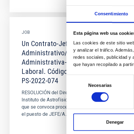
Consentimiento
JOB
Esta página web usa cookie
Un Contrato-Jefe/a
Las cookies de este sitio we
y analizar el tráfico. Ademá
Administrativo/a Contratación
redes sociales, publicidad y
Administrativa-Modalidad Fijo
que hayan recopilado a parti
Laboral. Código Proceso Selectivo
Selección
PS-2022-074
Necesarias
de
RESOLUCIÓN del Director del Consorcio
consentimiento
Instituto de Astrofísica de Canarias (IAC) por la
que se convoca proceso selectivo para cubrir
el puesto de JEFE/A...
Denegar