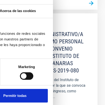
Acerca de las cookies
JOB
UN JEFE DE ADMINISTRATIVO/A
 funciones de redes sociales
con nuestros partners de
DE PERSONAL COMO PERSONAL
ue les haya proporcionado o
FIJO SUJETO AL CONVENIO
COLECTIVO DEL INSTITUTO DE
ASTROFÍSICA DE CANARIAS
Marketing
(GRUPO PROF. 2) PS-2019-080
RESOLUCIÓN del Director del Instituto de
Astrofísica de Canarias por la que se convoca
proceso selectivo para el ingreso, como
Permitir todas
personal laboral fijo, de un...