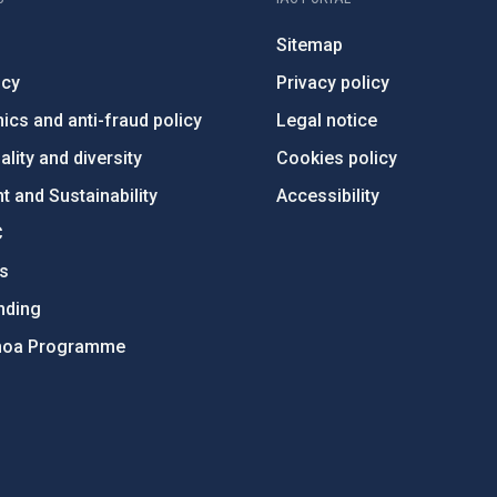
Sitemap
ncy
Privacy policy
ics and anti-fraud policy
Legal notice
lity and diversity
Cookies policy
 and Sustainability
Accessibility
C
ts
nding
hoa Programme
s