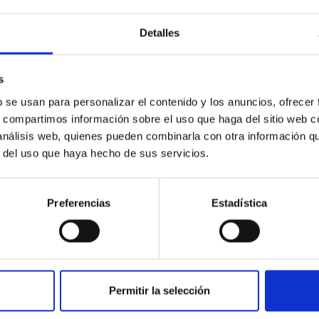
Detalles
JOB
s
Un Contrato-Titulado/a Superior-
b se usan para personalizar el contenido y los anuncios, ofrecer
s, compartimos información sobre el uso que haga del sitio web 
Prevención Riesgos Laborales-
 análisis web, quienes pueden combinarla con otra información q
Modalidad Laboral Fijo-Código
r del uso que haya hecho de sus servicios.
Proceso Selectivo PS-2022-044
RESOLUCIÓN del Director del Consorcio
Preferencias
Estadística
Instituto de Astrofísica de Canarias por la que
se convoca proceso selectivo para el ingreso,
como personal laboral fijo...
Permitir la selección