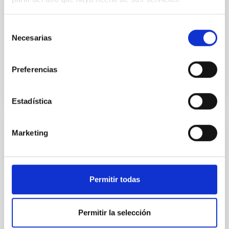
velocity curves, we attempt to constrain the
parameters of the central star system. Puzzlingly, we
find that the region of the inner nebula observed with
Selección
the Hubble Space
Necesarias
de
consentimiento
Advertised on
04/16/2026 - 16:11:20
Preferencias
Estadística
Marketing
PRESS RELEASE
Spain, Slovakia and the Czech Republic
take the Lead in Europe’s Next-Generation
Solar Telescope
Permitir todas
The European Solar Telescope (EST) project has
taken a decisive step towards construction with the
Permitir la selección
establishment of the Board of Governmental