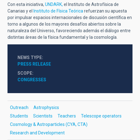
Con esta iniciativa,
UNDARK,
el Instituto de Astrofísica de
Canarias y el
Instituto de Física Teórica
refuerzan su apuesta
por impulsar espacios internacionales de discusión científica en
torno a algunos de los mayores desafíos abiertos sobre la
naturaleza del Universo, favoreciendo además el diálogo entre
distintas áreas de la física fundamental y la cosmología.
NEWS TYPE
PRESS RELEASE
SCOPE
CONGRESSES
Outreach
Astrophysics
Students
Scientists
Teachers
Telescope operators
Cosmology & Astroparticles (CYA, CTA)
Research and Development