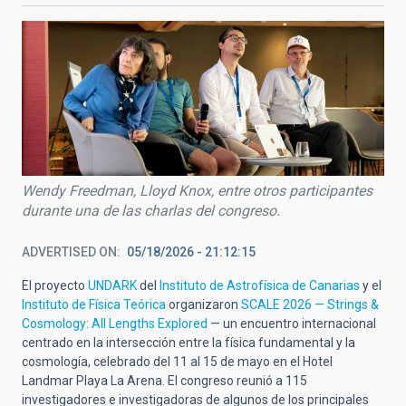
Wendy Freedman, Lloyd Knox, entre otros participantes
durante una de las charlas del congreso.
ADVERTISED ON
05/18/2026 - 21:12:15
El proyecto
UNDARK
del
Instituto de Astrofísica de Canarias
y el
Instituto de Física Teórica
organizaron
SCALE 2026 — Strings &
Cosmology: All Lengths Explored
— un encuentro internacional
centrado en la intersección entre la física fundamental y la
cosmología, celebrado del 11 al 15 de mayo en el Hotel
Landmar Playa La Arena. El congreso reunió a 115
investigadores e investigadoras de algunos de los principales