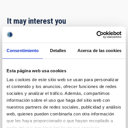
It may interest you
RESEARCH NEWS
Appraising the Necklace: A post-common-
Consentimiento
Detalles
Acerca de las cookies
envelope carbon dwarf inside an
apparently carbon-poor planetary nebula
Esta página web usa cookies
The Necklace nebula is a bipolar, post-common-
Las cookies de este sitio web se usan para personalizar
envelope planetary nebula, the central star of which
el contenido y los anuncios, ofrecer funciones de redes
has been shown to have a dwarf carbon star
sociales y analizar el tráfico. Además, compartimos
companion. We aim to understand the origins of the
Necklace and its dwarf carbon central star. We study
información sobre el uso que haga del sitio web con
the carbon abundance of the nebula through far-
nuestros partners de redes sociales, publicidad y análisis
ultraviolet spectroscopy obtained with the Hubble
web, quienes pueden combinarla con otra información
Space Telescope. Furthermore, through
que les haya proporcionado o que hayan recopilado a
simultaneous modelling of multi-band light and
partir del uso que haya hecho de sus servicios.