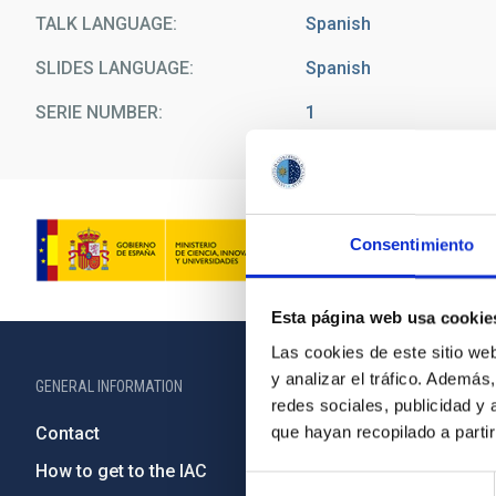
TALK LANGUAGE
Spanish
SLIDES LANGUAGE
Spanish
SERIE NUMBER
1
Consentimiento
Esta página web usa cookie
Las cookies de este sitio we
y analizar el tráfico. Ademá
GENERAL INFORMATION
ABOUT THE IA
redes sociales, publicidad y
que hayan recopilado a parti
Contact
Legislation
How to get to the IAC
Transpare
Selección