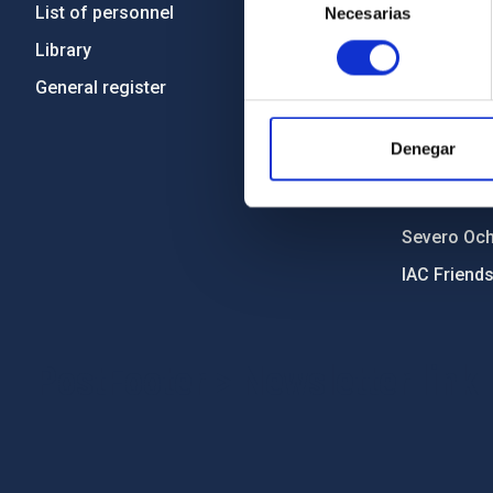
List of personnel
Code of eth
Necesarias
de
consentimiento
Library
Gender equa
General register
Environment
Forever IA
Denegar
IAC Projec
External fu
Severo Oc
IAC Friend
PostFooter > Newsletter link