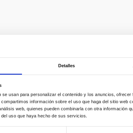
Detalles
s
b se usan para personalizar el contenido y los anuncios, ofrecer
s, compartimos información sobre el uso que haga del sitio web 
C
IAC PORTAL
 análisis web, quienes pueden combinarla con otra información q
r del uso que haya hecho de sus servicios.
Sitemap
ncy
Privacy policy