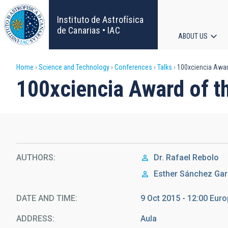
Skip
to
Instituto de Astrofísica
main
de Canarias • IAC
ABOUT US
content
Main
Breadcrumb
Home
Science and Technology
Conferences
Talks
100xciencia Award
navigat
100xciencia Award of th
AUTHORS
Dr.
Rafael Rebolo
Esther Sánchez Gar
DATE AND TIME
9 Oct 2015 - 12:00 Eu
ADDRESS
Aula