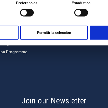
ics and anti-fraud policy
Legal notice
Preferencias
Estadística
lity and diversity
Cookies policy
 and Sustainability
Accessibility
C
Permitir la selección
ts
nding
hoa Programme
s
Join our Newsletter