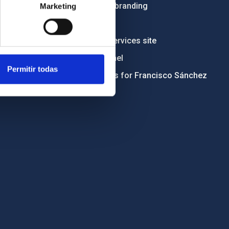
Institutional branding
Marketing
RSS
Electronic services site
Ethics channel
Permitir todas
Condolences for Francisco Sánchez