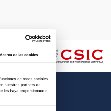
Acerca de las cookies
 funciones de redes sociales
con nuestros partners de
OTHER LINKS
ue les haya proporcionado o
Employment
Tenders