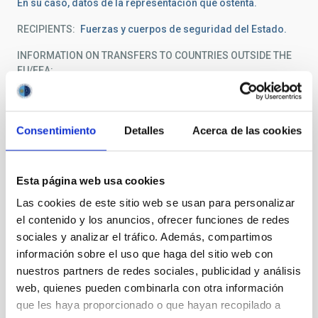
En su caso, datos de la representación que ostenta.
RECIPIENTS
Fuerzas y cuerpos de seguridad del Estado.
INFORMATION ON TRANSFERS TO COUNTRIES OUTSIDE THE
EU/EEA
No están previstas transferencias internacionales de los
datos.
DELETION PERIODS
Consentimiento
Detalles
Acerca de las cookies
En un mes a contar desde la fecha de su recogida.
DATA SECURITY MEASURES
Esta página web usa cookies
Las medidas de seguridad implantadas se corresponden
con las previstas en el Anexo II (Medidas de seguridad) del
Las cookies de este sitio web se usan para personalizar
Real Decreto 3/2010, de 8 de enero, por el que se regula el
el contenido y los anuncios, ofrecer funciones de redes
Esquema Nacional de Seguridad en el ámbito de la
sociales y analizar el tráfico. Además, compartimos
Administración Electrónica y que se encuentran descritas
información sobre el uso que haga del sitio web con
en los documentos que conforman la Política de
nuestros partners de redes sociales, publicidad y análisis
protección de datos y seguridad de la información del IAC.
Asimismo se encuentra disponible en la documentación
web, quienes pueden combinarla con otra información
interna de la organización bajo el nombre de PRO_009
que les haya proporcionado o que hayan recopilado a
Procedimiento de control de acceso físico.