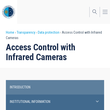
Skip
to
main
content
Breadcrumb
Home
Transparency
Data protection
Access Control with Infrared
Cameras
Access Control with
Infrared Cameras
INTRODUCTION
Transparency
INSTITUTIONAL INFORMATION