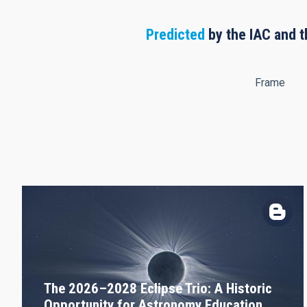
Predicted
by the IAC and t
Frame
The 2026–2028 Eclipse Trio: A Historic
Opportunity for Astronomy Education