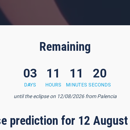
Remaining
03
11
11
19
DAYS
HOURS
MINUTES
SECONDS
until the eclipse on 12/08/2026 from Palencia
pse prediction for 12 August