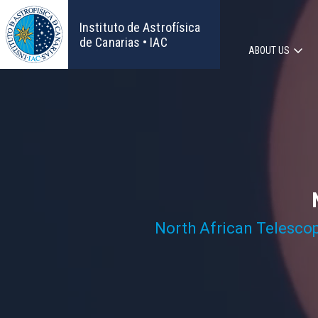
Skip
to
Instituto de Astrofísica
main
de Canarias • IAC
ABOUT US
content
Main
navigat
North African Telesco