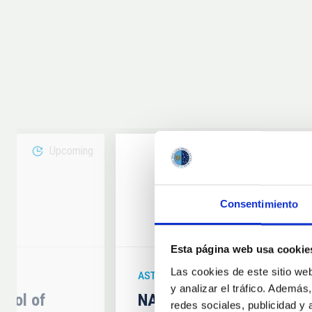
Upcoming
08
Consentimiento
6
AUG
26
Esta página web usa cookie
Las cookies de este sitio we
ASTRONOMICAL EVENT
y analizar el tráfico. Ademá
hool of
NATE en Palencia - Eclip
redes sociales, publicidad y