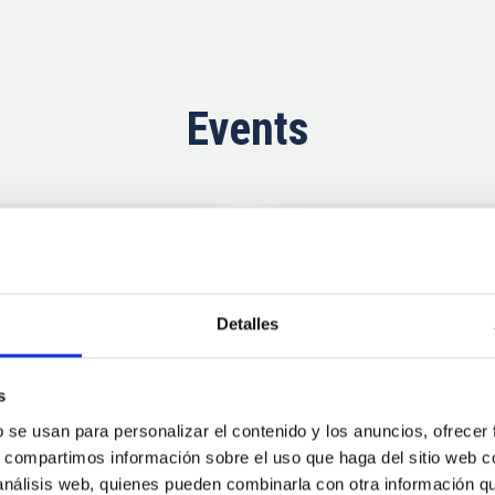
Events
Now
11
10
Detalles
AUG
26
AUG
2
s
b se usan para personalizar el contenido y los anuncios, ofrecer
CONFERENCE
s, compartimos información sobre el uso que haga del sitio web 
se Agosto 2026
Substellar Astrop
 análisis web, quienes pueden combinarla con otra información q