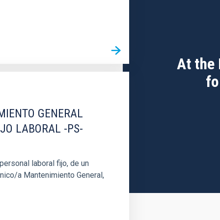
At the
fo
IMIENTO GENERAL
IJO LABORAL -PS-
rsonal laboral fijo, de un
cnico/a Mantenimiento General,