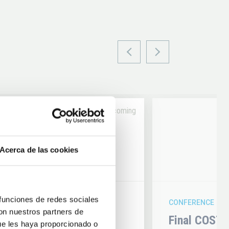
Upcoming
14
Acerca de las cookies
6
AUG
26
 funciones de redes sociales
CONFERENCE
con nuestros partners de
hysics 2026
Final COST 
ue les haya proporcionado o