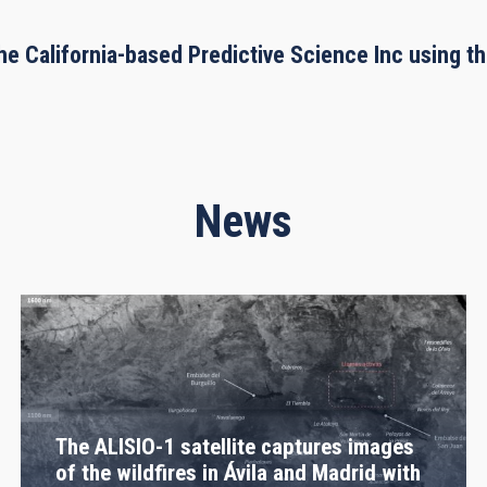
he California-based Predictive Science Inc using 
News
The ALISIO-1 satellite captures images
of the wildfires in Ávila and Madrid with