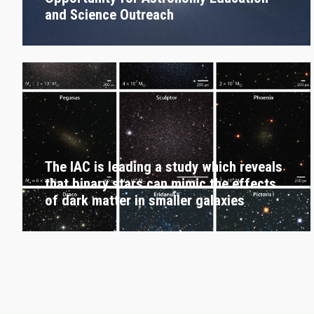
and Science Outreach
The IAC is leading a study which reveals
that binary stars can mimic the effects
of dark matter in smaller galaxies