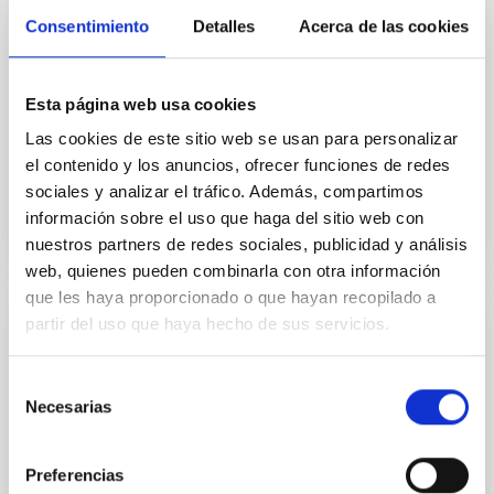
75 participants at each of its four sessions, featured
Consentimiento
Detalles
Acerca de las cookies
over 30 scientific presentations and welcomed six
guest experts. The Instituto de Astrofísica de
Canarias (IAC) has organised the first symposium of
the Spanish Astronomical Society (SEA) dedicated to
Esta página web usa cookies
the computational modelling of galaxies and
Las cookies de este sitio web se usan para personalizar
el contenido y los anuncios, ofrecer funciones de redes
Advertised on
07/24/2026 - 14:05:38
sociales y analizar el tráfico. Además, compartimos
información sobre el uso que haga del sitio web con
nuestros partners de redes sociales, publicidad y análisis
web, quienes pueden combinarla con otra información
que les haya proporcionado o que hayan recopilado a
partir del uso que haya hecho de sus servicios.
PRESS RELEASE
Teachers from 24 countries are embarking
Selección
on a new IAC Astronomy Adventure
Necesarias
de
consentimiento
The IACTEC building, in the Las Mantecas Science
and Technology Park in La Laguna, is hosting the 11th
Preferencias
International Astronomy Education Adventure in the