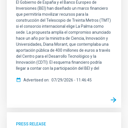
El Gobierno de España y el Banco Europeo de
SCOPE
Inversiones (BEI) han diseñado un marco financiero
que permitiría movilizar recursos para la
construcción del Telescopio de Treinta Metros (TMT)
si el consorcio internacional elige La Palma como
sede. La propuesta amplía el compromiso anunciado
LINES OF RESEARCH
hace un año por la ministra de Ciencia, Innovación y
Universidades, Diana Morant, que contemplaba una
aportación pública de 400 millones de euros a través
del Centro para el Desarrollo Tecnológico y la
Innovación (CDTI). El esquema financiero podría
ADVERTISED ON
llegar a contar con la participación del BEI y del
MIN
Advertised on
07/29/2026 - 11:46:45
MAX
PRESS RELEASE