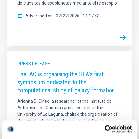
de tránsitos de exoplanetas mediante el telescopio
Advertised on
07/27/2026 - 11:17:43
PRESS RELEASE
The IAC is organising the SEA’s first
symposium dedicated to the
computational study of galaxy formation
Arianna Di Cintio, a researcher at the Instituto de
Astrofísica de Canarias and a lecturer at the
University of La Laguna, chaired the organisation of
this event, which took place as part of the 17th
Scientific Meeting of the Spanish Astronomical
Society (SEA). The symposium attracted more than