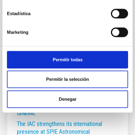
Canary Islands (AEACI 2026) this week. This edition
forms part of the Erasmus+ Astro-Journeys project,
Estadística
co-funded by the European Union, in which the IAC is
participating alongside eight other institutions from
France, Portugal, Germany and Greece. The aim of
Marketing
the project is to support the professional
development of teachers, enabling them to design
interdisciplinary, inclusive and research-based
learning experiences, using astronomy as the
Permitir todas
Advertised on
07/23/2026 - 12:26:45
Permitir la selección
Denegar
GENERAL
The IAC strengthens its international
presence at SPIE Astronomical