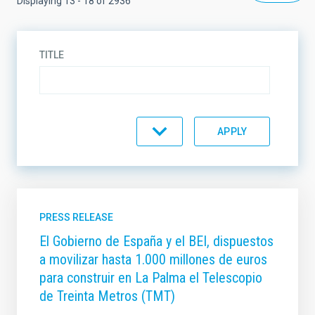
Displaying 13 - 18 of 2936
TITLE
DESCRIPTION
TYPE
PRESS RELEASE
El Gobierno de España y el BEI, dispuestos
a movilizar hasta 1.000 millones de euros
TOPIC
para construir en La Palma el Telescopio
de Treinta Metros (TMT)