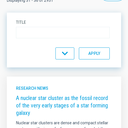
Displaying 31 - 36 of 2931
TITLE
DESCRIPTION
TYPE
RESEARCH NEWS
A nuclear star cluster as the fossil record
of the very early stages of a star forming
TOPIC
galaxy
Nuclear star clusters are dense and compact stellar