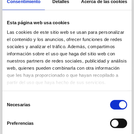
transform by merging with others throughout their
Consentimiento
Detalles
Acerca de las cookies
history, this compact system formed most of its
stars very quickly in the early Universe and became
frozen in time. Acting as a cosmic time capsule, this
Esta página web usa cookies
galaxy is perfect for
Las cookies de este sitio web se usan para personalizar
Advertised on
06/22/2026 - 10:51:36
el contenido y los anuncios, ofrecer funciones de redes
sociales y analizar el tráfico. Además, compartimos
información sobre el uso que haga del sitio web con
nuestros partners de redes sociales, publicidad y análisis
web, quienes pueden combinarla con otra información
que les haya proporcionado o que hayan recopilado a
partir del uso que haya hecho de sus servicios.
PRESS RELEASE
El Observatorio del Teide conecta de
Selección
nuevo con la sociedad canaria en un
Necesarias
de
exitoso fin de semana de Puertas Abiertas
consentimiento
El Observatorio del Teide vuelve a abrir sus puertas
Preferencias
este fin de semana para acoger a cerca de un millar
de personas con motivo de sus ya emblemáticas