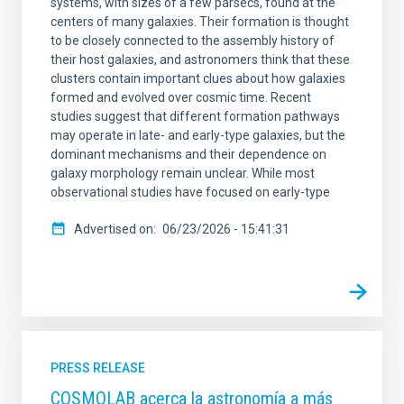
systems, with sizes of a few parsecs, found at the
SCOPE
centers of many galaxies. Their formation is thought
to be closely connected to the assembly history of
their host galaxies, and astronomers think that these
clusters contain important clues about how galaxies
formed and evolved over cosmic time. Recent
LINES OF RESEARCH
studies suggest that different formation pathways
may operate in late- and early-type galaxies, but the
dominant mechanisms and their dependence on
galaxy morphology remain unclear. While most
observational studies have focused on early-type
ADVERTISED ON
Advertised on
06/23/2026 - 15:41:31
MIN
MAX
PRESS RELEASE
COSMOLAB acerca la astronomía a más