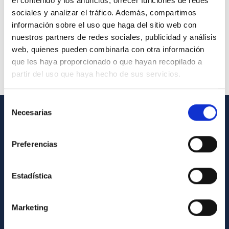
el contenido y los anuncios, ofrecer funciones de redes
sociales y analizar el tráfico. Además, compartimos
información sobre el uso que haga del sitio web con
nuestros partners de redes sociales, publicidad y análisis
web, quienes pueden combinarla con otra información
que les haya proporcionado o que hayan recopilado a
partir del uso que haya hecho de sus servicios.
Selección
Necesarias
de
INFORMACIÓN GENERAL
consentimiento
Preferencias
Contacto
Cómo llegar al IAC
Estadística
Directorio de personal
Biblioteca
Marketing
Registro general