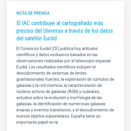
CREADO
NOTA DE PRENSA
El IAC contribuye al cartografiado más
preciso del Universo a través de los datos
FECHA DE PUBLICACIÓN (MIN)
del satélite Euclid
El Consorcio Euclid (CE) publica hoy artículos
científicos y datos exclusivos basados en las
FECHA DE PUBLICACIÓN (MAX)
observaciones realizadas por el telescopio espacial
Euclid. Los resultados científicos incluyen el
descubrimiento de sistemas de lentes
gravitacionales fuertes, la exploración de cúmulos de
galaxias y la red cósmica, la caracterización de
LÍNEAS DE INVESTIGACIÓN
núcleos activos de galaxias (AGN) y cuásares,
estudios sobre la evolución y morfología de las
galaxias, la identificación de numerosas galaxias
enanas y eventos transitorios, y el descubrimiento de
nuevos objetos subestelares. España tiene un
ORDENAR POR
ORDEN
importante papel en la