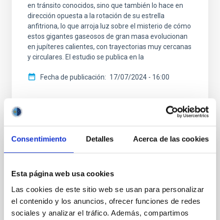
en tránsito conocidos, sino que también lo hace en
dirección opuesta a la rotación de su estrella
anfitriona, lo que arroja luz sobre el misterio de cómo
estos gigantes gaseosos de gran masa evolucionan
en jupíteres calientes, con trayectorias muy cercanas
y circulares. El estudio se publica en la
Fecha de publicación
17/07/2024 - 16:00
Consentimiento
Detalles
Acerca de las cookies
NOTA DE PRENSA
Observan diferencias en los amaneceres y
Esta página web usa cookies
atardeceres de un mundo lejano
Las cookies de este sitio web se usan para personalizar
Gracias a observaciones realizadas con el telescopio
el contenido y los anuncios, ofrecer funciones de redes
espacial James Webb (JWST), un equipo científico
sociales y analizar el tráfico. Además, compartimos