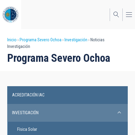
Pasar
al
contenido
principal
Sobrescribir
Inicio
Programa Severo Ochoa
Investigación
Noticias
Investigación
enlaces
Programa Severo Ochoa
de
ayuda
a
la
ACREDITACIÓN IAC
Severo
navegación
Ochoa
INVESTIGACIÓN
Programme
Física Solar