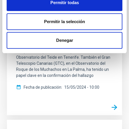
Permitir todas
Un equipo científico internacional, en el que
participan investigadores del Instituto de Astrofísica
de Canarias (IAC), ha hallado un nuevo mundo con un
Permitir la selección
tamaño similar a nuestro planeta que orbita
alrededor de una enana roja ultrafría situada a unos
55 años luz. El descubrimiento ha sido posible gracias
Denegar
a observaciones de la red de telescopio SPECULOOS,
del que forma parte el telescopio ARTEMIS del
Observatorio del Teide en Tenerife. También el Gran
Telescopio Canarias (GTC), en el Observatorio del
Roque de los Muchachos en La Palma, ha tenido un
papel clave en la confirmación del hallazgo
Fecha de publicación
15/05/2024 - 10:00