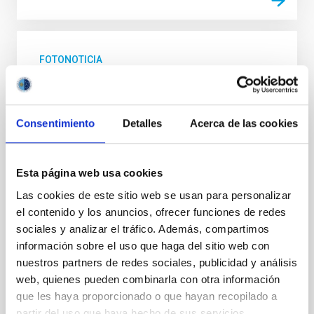
FOTONOTICIA
El espectrógrafo WEAVE del Telescopio
William Herschel captura su primera luz en
el ORM
Consentimiento
Detalles
Acerca de las cookies
El Grupo de Telescopios Isaac Newton (ING) y el
equipo del instrumento WEAVE presentan las
Esta página web usa cookies
primeras observaciones con este nuevo instrumento;
se trata de un potente espectrógrafo multifibra de
Las cookies de este sitio web se usan para personalizar
última generación que, en sinergia con el satélite
el contenido y los anuncios, ofrecer funciones de redes
Gaia de la Agencia Espacial Europea, se utilizará para
sociales y analizar el tráfico. Además, compartimos
obtener espectros de varios millones de estrellas en
información sobre el uso que haga del sitio web con
el disco y el halo de nuestra galaxia anfitriona, lo que
nuestros partners de redes sociales, publicidad y análisis
permitirá la arqueología de la Vía Láctea. Se
estudiarán galaxias cercanas y lejanas, algunas
web, quienes pueden combinarla con otra información
detectadas por el radiotelescopio LOFAR para
que les haya proporcionado o que hayan recopilado a
conocer la historia de su crecimiento. Instalado
partir del uso que haya hecho de sus servicios.