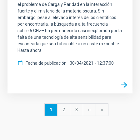
el problema de Carga y Paridad en la interacción
fuerte y el misterio de la materia oscura. Sin
embargo, pese al elevado interés de los científicos
por encontrarla, la búsqueda a alta frecuencia –
sobre 6 GHz– ha permanecido casi inexplorada por la
falta de una tecnología de alta sensibilidad para
escanearla que sea fabricable a un coste razonable.
Hasta ahora.
Fecha de publicación
30/04/2021 - 12:37:00
Paginación
Página
1
Página
2
Página
3
Siguiente
››
última
»
actual
página
página