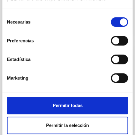
Fecha de publicación
19/12/2022 - 15:18
Selección
Necesarias
de
consentimiento
Preferencias
NOTA DE PRENSA
Estadística
El IAC supera con éxito la revisión de la
preóptica para el instrumento HARMONI
Marketing
La preóptica para el instrumento HARMONI, el
espectrógrafo óptico e infrarrojo que se instalará en
el Telescopio Extremadamente Grande (Extremely
Large Telescope, ELT) en Cerro Armazones (Chile),
Permitir todas
supera con éxito la revisión del diseño optomecánico
realizado por el Instituto de Astrofísica de Canarias
(IAC). El instrumento continúa en la Fase de Diseño
Permitir la selección
Final previa al inicio de la fabricación del instrumento
de este telescopio de 39 metros de diámetro, el