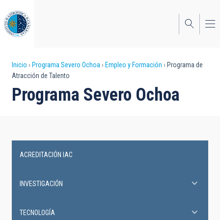
Pasar
al
contenido
principal
Sobrescribir
Inicio
Programa Severo Ochoa
Empleo y Formación
Programa de
Atracción de Talento
enlaces
Programa Severo Ochoa
de
ayuda
a
la
ACREDITACIÓN IAC
Severo
navegación
Ochoa
INVESTIGACIÓN
Programme
TECNOLOGÍA