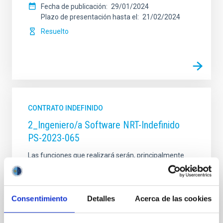
CATEGORÍA PROFESIONAL
Fecha de publicación
29/01/2024
Plazo de presentación hasta el
21/02/2024
Resuelto
FECHA DE CREACIÓN
ORDENAR POR
ORDEN
CONTRATO INDEFINIDO
2_Ingeniero/a Software NRT-Indefinido
PS-2023-065
Las funciones que realizará serán, principalmente
entre otras: • Participación en la definición de los
requerimientos e interfases de los distintos
subsistemas del telescopio. • Definición de la
arquitectura de software de alto nivel. • Definición de
Consentimiento
Detalles
Acerca de las cookies
la operación del telescopio en modo remoto, local
(emergencia, pruebas) y automático. • Diseño de