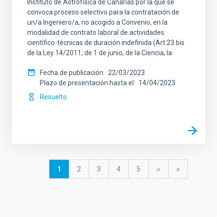
Instituto de Astrofísica de Canarias por la que se
convoca proceso selectivo para la contratación de
un/a Ingeniero/a, no acogido a Convenio, en la
modalidad de contrato laboral de actividades
científico-técnicas de duración indefinida (Art.23 bis
de la Ley 14/2011, de 1 de junio, de la Ciencia, la
Fecha de publicación
22/03/2023
Plazo de presentación hasta el
14/04/2023
Resuelto
Paginación
Página
1
Página
2
Página
3
Página
4
Página
5
Siguiente
››
última
»
actual
página
página