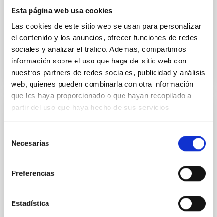
Esta página web usa cookies
Fecha de publicación
21/09/2023
Plazo de presentación hasta el
13/10/2023
Las cookies de este sitio web se usan para personalizar
el contenido y los anuncios, ofrecer funciones de redes
Resuelto
sociales y analizar el tráfico. Además, compartimos
información sobre el uso que haga del sitio web con
nuestros partners de redes sociales, publicidad y análisis
web, quienes pueden combinarla con otra información
que les haya proporcionado o que hayan recopilado a
partir del uso que haya hecho de sus servicios.
CONTRATO INDEFINIDO
Ingeniero/a Electrónico/a_Indefinido_PS-
Selección
2023-054
Necesarias
de
consentimiento
Cubrir las necesidades de ingeniería del proyecto
LiteBIRD comprometidas por el IAC con el consorcio
Preferencias
instrumental, para la provisión del sistema de
monitorización y control de temperatura de los
telescopios de media y alta frecuencia (MHFT).
Estadística
Algunas de las actividades objeto del mismo