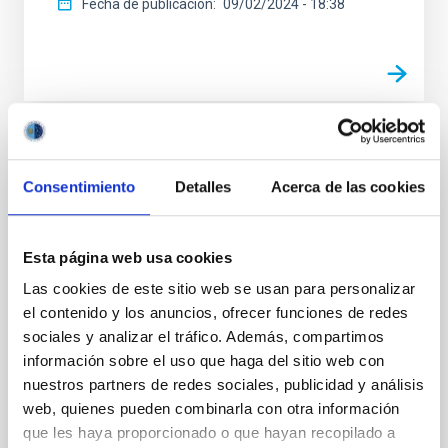
Fecha de publicación
09/02/2024 - 18:38
FOTONOTICIA
Consentimiento
Detalles
Acerca de las cookies
Charla pública: La Vía Láctea y sus
impactos con otras galaxias
El Museo de la Ciencia y el Cosmos acogerá mañana,
Esta página web usa cookies
10 de noviembre a las 18.00 horas, la conferencia
Las cookies de este sitio web se usan para personalizar
abierta y gratuita llamada “La Vía Láctea y sus
el contenido y los anuncios, ofrecer funciones de redes
encuentros con otras galaxias”. Será impartida en
sociales y analizar el tráfico. Además, compartimos
castellano por Teresa Antoja, astrofísica e
investigadora Ramón y Cajal en el Instituto de las
información sobre el uso que haga del sitio web con
Ciencias del Cosmos en la Universidad de Barcelona
nuestros partners de redes sociales, publicidad y análisis
(ICCUB). El ámbito de los encuentros entre galaxias
web, quienes pueden combinarla con otra información
ha ido ganando importancia con el paso de los años.
que les haya proporcionado o que hayan recopilado a
La Agencia Espacial Europea puso en marcha hace