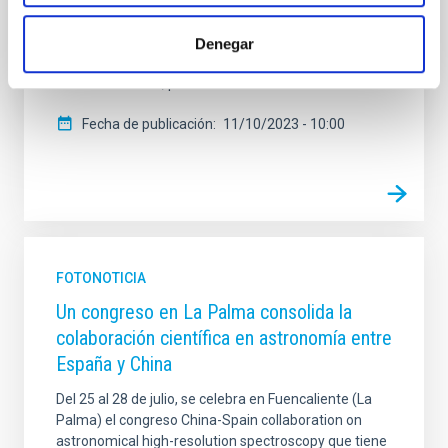
la energía que emite el Universo es infrarroja y, por lo
tanto, no podemos verla si no es con instrumentos
Denegar
especiales para ello. El IAC ha sido consciente de esto
desde sus inicios, por
Fecha de publicación
11/10/2023 - 10:00
FOTONOTICIA
Un congreso en La Palma consolida la
colaboración científica en astronomía entre
España y China
Del 25 al 28 de julio, se celebra en Fuencaliente (La
Palma) el congreso China-Spain collaboration on
astronomical high-resolution spectroscopy que tiene