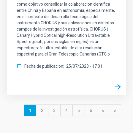
como objetivo consolidar la colaboración científica
entre China y España en astronomía, especialmente,
en el contexto del desarrollo tecnológico del
instrumento CHORUS y sus aplicaciones en distintos
campos de la investigación astrofísica. CHORUS (
Canary Hybrid Optical high-Resolution Ultra-stable
Spectrograph, por sus siglas en inglés) es un
espectrógrafo ultra-estable de alta resolución
espectral para el Gran Telescopio Canarias (GTC o
Fecha de publicación
25/07/2023 - 17:01
Paginación
Página
1
Página
2
Página
3
Página
4
Página
5
Página
6
Siguiente
››
última
»
actual
página
página