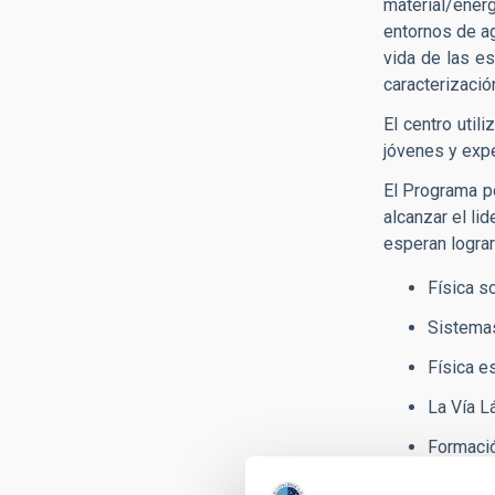
material/ener
entornos de ag
vida de las es
caracterizació
El centro util
jóvenes y expe
El Programa po
alcanzar el li
esperan lograr
Física so
Sistemas
Física es
La Vía L
Formació
Cosmolog