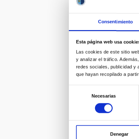
El sello
Consentimiento
investigado
También su
Rebolo
, di
Esta página web usa cookie
Las cookies de este sitio we
y analizar el tráfico. Ademá
redes sociales, publicidad y
que hayan recopilado a parti
Selección
Necesarias
de
consentimiento
Denegar