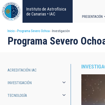
Pasar
al
Instituto de Astrofísica
contenido
de Canarias • IAC
PRESENTACIÓN
principal
Navega
Sobrescribir
Inicio
Programa Severo Ochoa
Investigación
principa
Programa Severo Ocho
enlaces
de
ayuda
INVESTIGA
ACREDITACIÓN IAC
a
Severo
INVESTIGACIÓN
la
Ochoa
navegación
Programme
TECNOLOGÍA