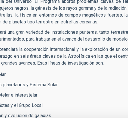
gía del Universo. El Programa aborda problemas claves de f
ujeros negros, la génesis de los rayos gamma y de la radiación 
trellas, la física en entornos de campos magnéticos fuertes, l
n de planetas tipo terrestre en estrellas cercanas.
izará una gran variedad de instalaciones punteras, tanto terres
rimentados, para trabajar en el avance del desarrollo de model
tenciará la cooperación internacional y la explotación de un con
derazgo en seis áreas claves de la Astrofísica en las que el ce
 grandes avances. Esas líneas de investigación son:
lar
 planetarios y Sistema Solar
telar e interestelar
áctea y el Grupo Local
n y evolución de galaxias
ía y Astropartículas