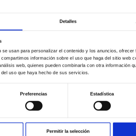
 Severo Ochoa ha aportado importantes beneficios al programa d
Detalles
res postdoctorales y estudiantes de doctorado que están reforza
pone un fuerte apoyo a nuestros programas de desarrollo tecnol
rector del IAC
s
b se usan para personalizar el contenido y los anuncios, ofrecer
s, compartimos información sobre el uso que haga del sitio web 
 análisis web, quienes pueden combinarla con otra información q
r del uso que haya hecho de sus servicios.
Preferencias
Estadística
Permitir la selección