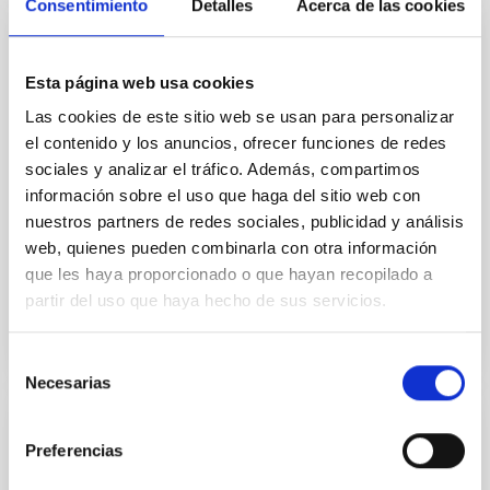
Consentimiento
Detalles
Acerca de las cookies
Optics Laboratory
Esta página web usa cookies
The Optics Laboratory is specialized in the realization
of all type of optical measurements, alignment and
Las cookies de este sitio web se usan para personalizar
integration of instruments, prototype tests and
el contenido y los anuncios, ofrecer funciones de redes
characterization of components and optical systems
sociales y analizar el tráfico. Además, compartimos
in general.
información sobre el uso que haga del sitio web con
nuestros partners de redes sociales, publicidad y análisis
José Luís
Rasilla Piñeiro
web, quienes pueden combinarla con otra información
Roberto
López López
que les haya proporcionado o que hayan recopilado a
partir del uso que haya hecho de sus servicios.
Selección
Necesarias
de
consentimiento
Fibre Optics Laboratory
Preferencias
The Fibre Optics Laboratory is used for the