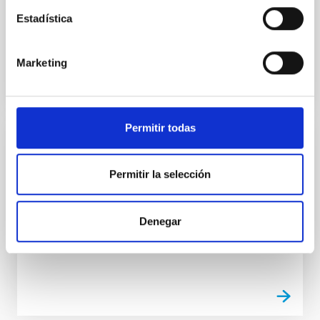
construction of optical fibre bundles for astronomical
Estadística
instrumentation.
Marketing
Permitir todas
Optical Coating Laboratory
Permitir la selección
The Optical Coating Laboratory is used for depositing
thin films onto optical surfaces
José Luís
Rasilla Piñeiro
Denegar
Roberto
López López