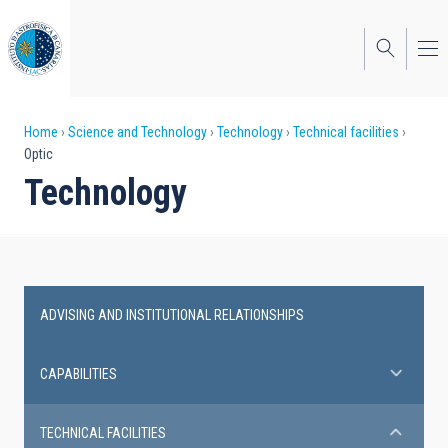
Skip
to
main
content
Breadcrumb
Home
Science and Technology
Technology
Technical facilities
Optic
Technology
ADVISING AND INSTITUTIONAL RELATIONSHIPS
Technical
facilities
CAPABILITIES
TECHNICAL FACILITIES