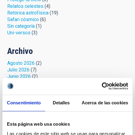
Relatos celestes
(4)
Retórica astrofísica
(19)
Safari cósmico
(6)
Sin categoría
(1)
Uni-versos
(3)
Archivo
Agosto 2026
(2)
Julio 2026
(7)
Junio 2026
(2)
Abril 2026
(1)
Marzo 2026
(2)
Febrero 2026
(3)
Diciembre 2025
(2)
Consentimiento
Detalles
Acerca de las cookies
Noviembre 2025
(1)
Octubre 2025
(3)
Septiembre 2025
(2)
Esta página web usa cookies
Agosto 2025
(2)
Las cookies de este sitio web se usan para personalizar