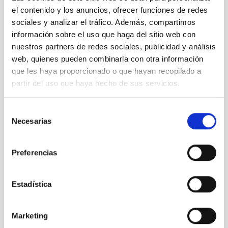
Julio 2025
(1)
el contenido y los anuncios, ofrecer funciones de redes
Junio 2025
(1)
sociales y analizar el tráfico. Además, compartimos
Abril 2025
(1)
información sobre el uso que haga del sitio web con
Marzo 2025
(2)
Febrero 2025
(1)
nuestros partners de redes sociales, publicidad y análisis
Octubre 2024
(1)
web, quienes pueden combinarla con otra información
Septiembre 2024
(1)
que les haya proporcionado o que hayan recopilado a
Agosto 2024
(3)
partir del uso que haya hecho de sus servicios.
Julio 2024
(3)
Junio 2024
(2)
Selección
Mayo 2024
(3)
Necesarias
de
Abril 2024
(2)
consentimiento
Marzo 2024
(1)
Febrero 2023
(1)
Preferencias
Octubre 2022
(1)
Septiembre 2022
(1)
Agosto 2022
(1)
Estadística
Junio 2022
(1)
Mayo 2022
(3)
Abril 2022
(1)
Marketing
Marzo 2022
(2)