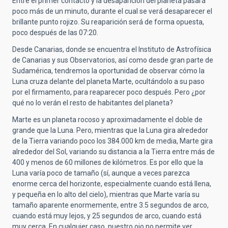
Entre el primer contacto y la desaparición del planeta pasará
poco más de un minuto, durante el cual se verá desaparecer el
brillante punto rojizo. Su reaparición será de forma opuesta,
poco después de las 07:20.
Desde Canarias, donde se encuentra el Instituto de Astrofísica
de Canarias y sus Observatorios, así como desde gran parte de
Sudamérica, tendremos la oportunidad de observar cómo la
Luna cruza delante del planeta Marte, ocultándolo a su paso
por el firmamento, para reaparecer poco después. Pero ¿por
qué no lo verán el resto de habitantes del planeta?
Marte es un planeta rocoso y aproximadamente el doble de
grande que la Luna. Pero, mientras que la Luna gira alrededor
de la Tierra variando poco los 384.000 km de media, Marte gira
alrededor del Sol, variando su distancia a la Tierra entre más de
400 y menos de 60 millones de kilómetros. Es por ello que la
Luna varía poco de tamaño (sí, aunque a veces parezca
enorme cerca del horizonte, especialmente cuando está llena,
y pequeña en lo alto del cielo), mientras que Marte varía su
tamaño aparente enormemente, entre 3.5 segundos de arco,
cuando está muy lejos, y 25 segundos de arco, cuando está
muy cerca. En cualquier caso, nuestro ojo no permite ver