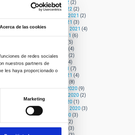
Marzo 2022
(2)
Febrero 2022
(2)
Noviembre 2021
(2)
Octubre 2021
(3)
Acerca de las cookies
Septiembre 2021
(4)
Agosto 2021
(6)
Julio 2021
(5)
Junio 2021
(4)
Mayo 2021
(2)
 funciones de redes sociales
Abril 2021
(4)
con nuestros partners de
Marzo 2021
(7)
ue les haya proporcionado o
Febrero 2021
(4)
Enero 2021
(8)
Diciembre 2020
(9)
Noviembre 2020
(2)
Marketing
Octubre 2020
(1)
Septiembre 2020
(3)
Agosto 2020
(3)
Julio 2020
(2)
Junio 2020
(3)
Mayo 2020
(3)