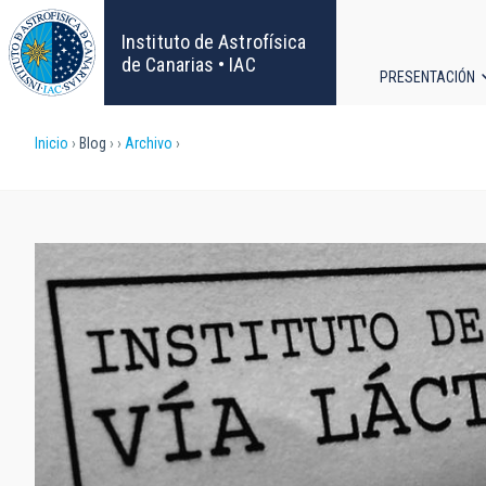
Pasar
al
Instituto de Astrofísica
contenido
de Canarias • IAC
PRESENTACIÓN
principal
Navega
Sobrescribir
Inicio
Blog
Archivo
principa
enlaces
de
ayuda
a
la
navegación