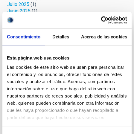
Julio 2025
(1)
Junio 2025
(1)
Abril 2025
(1)
Marzo 2025
(2)
Febrero 2025
(1)
Consentimiento
Detalles
Acerca de las cookies
Octubre 2024
(1)
Septiembre 2024
(1)
Agosto 2024
(3)
Julio 2024
(3)
Esta página web usa cookies
Junio 2024
(2)
Las cookies de este sitio web se usan para personalizar
Mayo 2024
(3)
el contenido y los anuncios, ofrecer funciones de redes
Abril 2024
(2)
sociales y analizar el tráfico. Además, compartimos
Marzo 2024
(1)
información sobre el uso que haga del sitio web con
Febrero 2023
(1)
nuestros partners de redes sociales, publicidad y análisis
Octubre 2022
(1)
Septiembre 2022
(1)
web, quienes pueden combinarla con otra información
Agosto 2022
(1)
que les haya proporcionado o que hayan recopilado a
Junio 2022
(1)
partir del uso que haya hecho de sus servicios.
Mayo 2022
(3)
Abril 2022
(1)
Selección