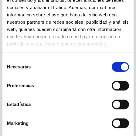
el contenido y los anuncios, ofrecer funciones de redes
Noviembre 2021
(2)
Octubre 2021
(3)
sociales y analizar el tráfico. Además, compartimos
Septiembre 2021
(4)
información sobre el uso que haga del sitio web con
Agosto 2021
(6)
nuestros partners de redes sociales, publicidad y análisis
Julio 2021
(5)
web, quienes pueden combinarla con otra información
Junio 2021
(4)
que les haya proporcionado o que hayan recopilado a
Mayo 2021
(2)
partir del uso que haya hecho de sus servicios.
Abril 2021
(4)
Marzo 2021
(7)
Selección
Febrero 2021
(4)
Necesarias
Enero 2021
(8)
de
Diciembre 2020
(9)
consentimiento
Noviembre 2020
(2)
Preferencias
Octubre 2020
(1)
Septiembre 2020
(3)
Agosto 2020
(3)
Estadística
Julio 2020
(2)
Junio 2020
(3)
Mayo 2020
(3)
Marketing
Abril 2020
(12)
Marzo 2020
(8)