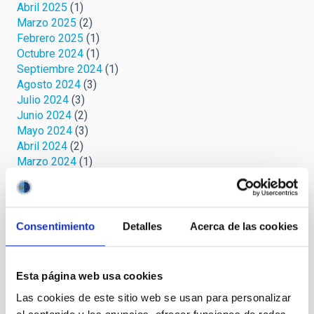
Abril 2025
(1)
Marzo 2025
(2)
Febrero 2025
(1)
Octubre 2024
(1)
Septiembre 2024
(1)
Agosto 2024
(3)
Julio 2024
(3)
Junio 2024
(2)
Mayo 2024
(3)
Abril 2024
(2)
Marzo 2024
(1)
Febrero 2023
(1)
Octubre 2022
(1)
Septiembre 2022
(1)
Agosto 2022
(1)
Consentimiento
Detalles
Acerca de las cookies
Junio 2022
(1)
Mayo 2022
(3)
Abril 2022
(1)
Esta página web usa cookies
Marzo 2022
(2)
Las cookies de este sitio web se usan para personalizar
Febrero 2022
(2)