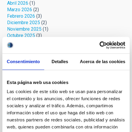
Abril 2026
(1)
Marzo 2026
(2)
Febrero 2026
(3)
Diciembre 2025
(2)
Noviembre 2025
(1)
Octubre 2025
(3)
Septiembre 2025
(2)
Agosto 2025
(2)
Julio 2025
(1)
Junio 2025
(1)
Consentimiento
Detalles
Acerca de las cookies
Abril 2025
(1)
Marzo 2025
(2)
Febrero 2025
(1)
Esta página web usa cookies
Octubre 2024
(1)
Las cookies de este sitio web se usan para personalizar
Septiembre 2024
(1)
el contenido y los anuncios, ofrecer funciones de redes
Agosto 2024
(3)
sociales y analizar el tráfico. Además, compartimos
Julio 2024
(3)
información sobre el uso que haga del sitio web con
Junio 2024
(2)
Mayo 2024
(3)
nuestros partners de redes sociales, publicidad y análisis
Abril 2024
(2)
web, quienes pueden combinarla con otra información