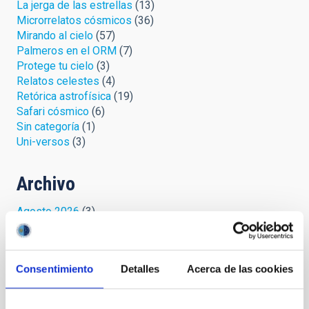
La jerga de las estrellas
(13)
Microrrelatos cósmicos
(36)
Mirando al cielo
(57)
Palmeros en el ORM
(7)
Protege tu cielo
(3)
Relatos celestes
(4)
Retórica astrofísica
(19)
Safari cósmico
(6)
Sin categoría
(1)
Uni-versos
(3)
Archivo
Agosto 2026
(3)
Julio 2026
(7)
Junio 2026
(2)
Abril 2026
(1)
Consentimiento
Detalles
Acerca de las cookies
Marzo 2026
(2)
Febrero 2026
(3)
Diciembre 2025
(2)