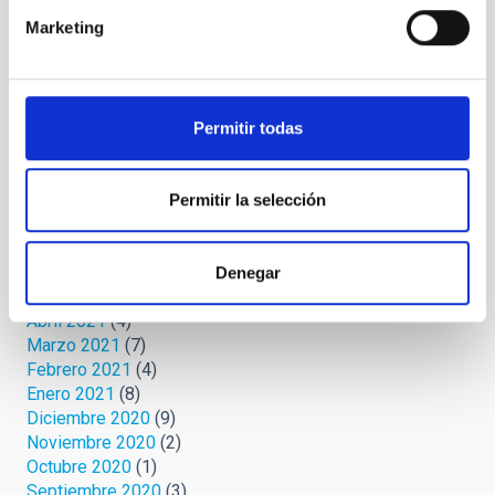
Agosto 2022
(1)
Marketing
Junio 2022
(1)
Mayo 2022
(3)
Abril 2022
(1)
Marzo 2022
(2)
Febrero 2022
(2)
Permitir todas
Noviembre 2021
(2)
Octubre 2021
(3)
Septiembre 2021
(4)
Permitir la selección
Agosto 2021
(6)
Julio 2021
(5)
Junio 2021
(4)
Denegar
Mayo 2021
(2)
Abril 2021
(4)
Marzo 2021
(7)
Febrero 2021
(4)
Enero 2021
(8)
Diciembre 2020
(9)
Noviembre 2020
(2)
Octubre 2020
(1)
Septiembre 2020
(3)