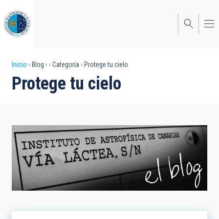
Pasar
al
contenido
principal
Sobrescribir
Inicio
Blog
Categoria
Protege tu cielo
Protege tu cielo
enlaces
de
ayuda
a
la
navegación