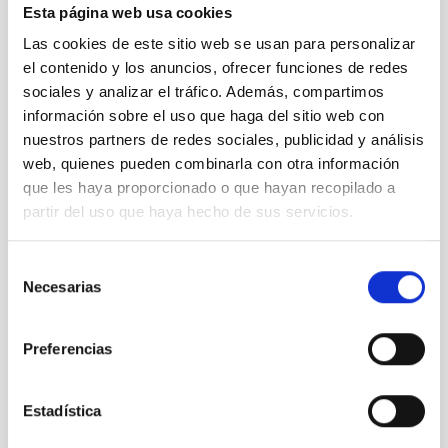
Noviembre 2025
(1)
Esta página web usa cookies
Octubre 2025
(3)
Las cookies de este sitio web se usan para personalizar
Septiembre 2025
(2)
el contenido y los anuncios, ofrecer funciones de redes
Agosto 2025
(2)
sociales y analizar el tráfico. Además, compartimos
Julio 2025
(1)
información sobre el uso que haga del sitio web con
Junio 2025
(1)
nuestros partners de redes sociales, publicidad y análisis
Abril 2025
(1)
web, quienes pueden combinarla con otra información
Marzo 2025
(2)
Febrero 2025
(1)
que les haya proporcionado o que hayan recopilado a
Octubre 2024
(1)
partir del uso que haya hecho de sus servicios.
Septiembre 2024
(1)
Agosto 2024
(3)
Selección
Julio 2024
(3)
Necesarias
de
Junio 2024
(2)
consentimiento
Mayo 2024
(3)
Abril 2024
(2)
Preferencias
Marzo 2024
(1)
Febrero 2023
(1)
Octubre 2022
(1)
Estadística
Septiembre 2022
(1)