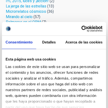
IYL 2015, luces y ¡acción!
(2)
La jerga de las estrellas
(13)
Microrrelatos cósmicos
(36)
Mirando al cielo
(57)
Palmeros en el ORM
(7)
Protege tu cielo
(3)
Relatos celestes
(4)
Retórica astrofísica
(19)
Consentimiento
Detalles
Acerca de las cookies
Safari cósmico
(6)
Sin categoría
(1)
Uni-versos
(3)
Esta página web usa cookies
Archivo
Las cookies de este sitio web se usan para personalizar
el contenido y los anuncios, ofrecer funciones de redes
Agosto 2026
(3)
sociales y analizar el tráfico. Además, compartimos
Julio 2026
(7)
información sobre el uso que haga del sitio web con
Junio 2026
(2)
nuestros partners de redes sociales, publicidad y análisis
Abril 2026
(1)
web, quienes pueden combinarla con otra información
Marzo 2026
(2)
que les haya proporcionado o que hayan recopilado a
Febrero 2026
(3)
partir del uso que haya hecho de sus servicios.