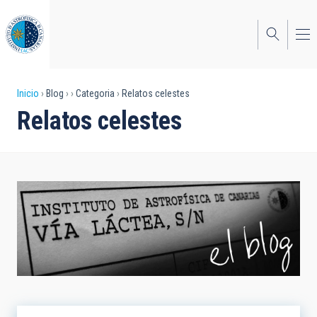
Pasar
al
contenido
principal
Sobrescribir
Inicio
Blog
Categoria
Relatos celestes
Relatos celestes
enlaces
de
ayuda
a
la
navegación