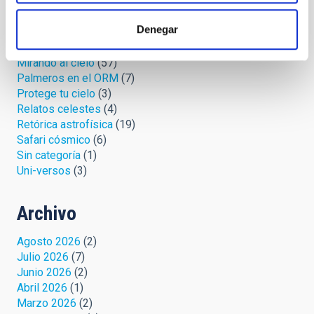
Cúmulo abierto
(33)
IYL 2015, luces y ¡acción!
(2)
Denegar
La jerga de las estrellas
(13)
Microrrelatos cósmicos
(36)
Mirando al cielo
(57)
Palmeros en el ORM
(7)
Protege tu cielo
(3)
Relatos celestes
(4)
Retórica astrofísica
(19)
Safari cósmico
(6)
Sin categoría
(1)
Uni-versos
(3)
Archivo
Agosto 2026
(2)
Julio 2026
(7)
Junio 2026
(2)
Abril 2026
(1)
Marzo 2026
(2)