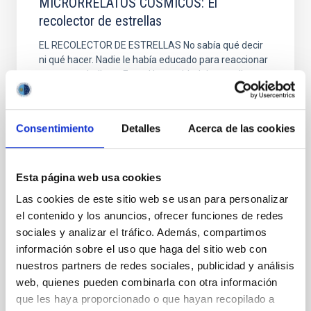
MICRORRELATOS CÓSMICOS: El
recolector de estrellas
EL RECOLECTOR DE ESTRELLAS No sabía qué decir
ni qué hacer. Nadie le había educado para reaccionar
ante tanta belleza. Era tal la cantidad de estrellas que
protegían aquella tierra volcánica que recordar todos
sus nombres le pareció tarea imposible. Pero en ese
instante, entregado a la noche, supo que su vida
Consentimiento
Detalles
Acerca de las cookies
estaría dedicada a ellas. Y como el bibliotecario,
recorrería los pasillos del firmamento ordenándolas,
con la esperanza de que algún día le acogieran entre
ellas. “Microrrelatos cósmicos” es una nueva
Esta página web usa cookies
categoría dentro de nuestro blog “C/ Vía Láctea, S/N”.
Las cookies de este sitio web se usan para personalizar
Os invitamos a colaborar en
el contenido y los anuncios, ofrecer funciones de redes
sociales y analizar el tráfico. Además, compartimos
Rodrigo González Peinado
información sobre el uso que haga del sitio web con
Fecha de publicación
05/03/2021
nuestros partners de redes sociales, publicidad y análisis
web, quienes pueden combinarla con otra información
que les haya proporcionado o que hayan recopilado a