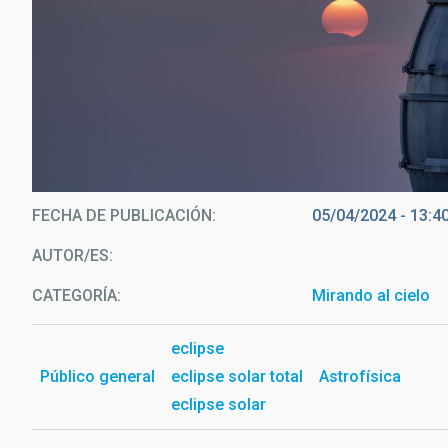
Eclipse solar desde el ORM d
FECHA DE PUBLICACIÓN
05/04/2024 - 13:4
AUTOR/ES
CATEGORÍA
Mirando al cielo
eclipse
Público general
eclipse solar total
Astrofísica
eclipse solar