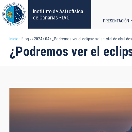
Pasar
al
Instituto de Astrofísica
contenido
de Canarias • IAC
PRESENTACIÓN
principal
Navega
Sobrescribir
Inicio
Blog
2024
04
¿Podremos ver el eclipse solar total de abril de
principa
¿Podremos ver el eclips
enlaces
de
ayuda
a
la
navegación