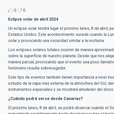
0
0
Eclipse solar de abril 2024
Un eclipse solar tendrá lugar el próximo lunes, 8 de abril, 
Estados Unidos. Este acontecimiento sucede cuando la Luna s
solar y provocando una oscuridad similar a la nocturna.
Los eclipses solares
totales
ocurren de manera aproximada 
sobre la superficie de nuestro planeta. Desde que nos al
manera parcial, provocando que el evento sea poco llamati
fenómeno resulta sobrecogedor.
Este tipo de eventos también tienen importancia a nivel invest
estudio de la capa más externa de la atmósfera del Sol, de
instrumentos especiales y se mostrará alrededor del disco 
¿Cuándo podrá verse desde Canarias?
El próximo lunes, 8 de abril, se podrá observar cuando el S
aumentando paulatinamente hasta desaparecer tras el horizo