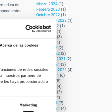
Marzo 2024
(1)
uemadura de
Febrero 2023
(1)
espondientes.
Octubre 2022
(1)
Septiembre 2022
(1)
Agosto 2022
(1)
Junio 2022
(1)
Mayo 2022
(3)
Abril 2022
(1)
Acerca de las cookies
Marzo 2022
(2)
Febrero 2022
(2)
Noviembre 2021
(2)
Octubre 2021
(3)
 funciones de redes sociales
Septiembre 2021
(4)
Agosto 2021
(6)
con nuestros partners de
Julio 2021
(5)
ue les haya proporcionado o
Junio 2021
(4)
Mayo 2021
(2)
Abril 2021
(4)
Marzo 2021
(7)
Marketing
Febrero 2021
(4)