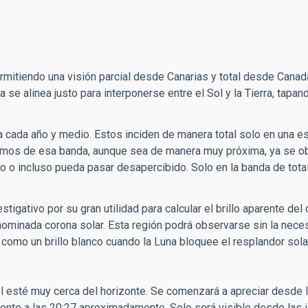
permitiendo una visión parcial desde Canarias y total desde Cana
e alinea justo para interponerse entre el Sol y la Tierra, tapan
cada año y medio. Estos inciden de manera total solo en una es
ejamos de esa banda, aunque sea de manera muy próxima, ya se o
vo o incluso pueda pasar desapercibido.
Solo en la banda de tota
igativo por su gran utilidad para calcular el brillo aparente del c
nominada corona solar. Esta región podrá observarse sin la nece
como un brillo blanco cuando la Luna bloquee el resplandor solar
ol esté muy cerca del horizonte. Se comenzará a apreciar desde l
nte a las 20:27 aproximadamente. Solo será visible desde las i