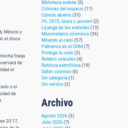
Biblioteca estelar
(5)
Crónicas del espacio
(11)
Cúmulo abierto
(33)
IYL 2015, luces y ¡acción!
(2)
La jerga de las estrellas
(13)
dá, México y
Microrrelatos cósmicos
(36)
do el disco
Mirando al cielo
(57)
Palmeros en el ORM
(7)
Protege tu cielo
(3)
trecha franja
Relatos celestes
(4)
bservará de
Retórica astrofísica
(19)
lidad el
Safari cósmico
(6)
Sin categoría
(1)
Uni-versos
(3)
ielo o el
sidad de
Archivo
.
Agosto 2026
(3)
as 20:
17,
Julio 2026
(7)
slas de la