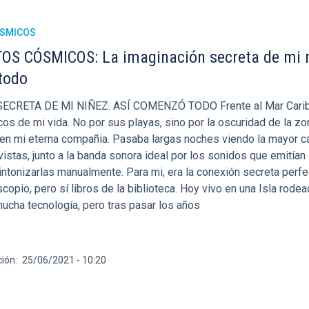
ÓSMICOS
S CÓSMICOS: La imaginación secreta de mi n
todo
ECRETA DE MI NIÑEZ. ASÍ COMENZÓ TODO Frente al Mar Cari
s de mi vida. No por sus playas, sino por la oscuridad de la z
ó en mi eterna compañia. Pasaba largas noches viendo la mayor c
vistas, junto a la banda sonora ideal por los sonidos que emitían 
intonizarlas manualmente. Para mi, era la conexión secreta perfe
scopio, pero sí libros de la biblioteca. Hoy vivo en una Isla rode
mucha tecnología, pero tras pasar los años
ción
25/06/2021 - 10:20