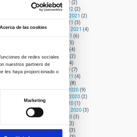
Marzo 2022
(2)
Febrero 2022
(2)
Noviembre 2021
(2)
Octubre 2021
(3)
Acerca de las cookies
Septiembre 2021
(4)
Agosto 2021
(6)
Julio 2021
(5)
Junio 2021
(4)
Mayo 2021
(2)
 funciones de redes sociales
ral, en
Abril 2021
(4)
con nuestros partners de
ñoz,
Marzo 2021
(7)
ue les haya proporcionado o
omo
Febrero 2021
(4)
 mi
Enero 2021
(8)
ginar
Diciembre 2020
(9)
a.
Noviembre 2020
(2)
Marketing
Octubre 2020
(1)
a
Septiembre 2020
(3)
Agosto 2020
(3)
Julio 2020
(2)
Junio 2020
(3)
Mayo 2020
(3)