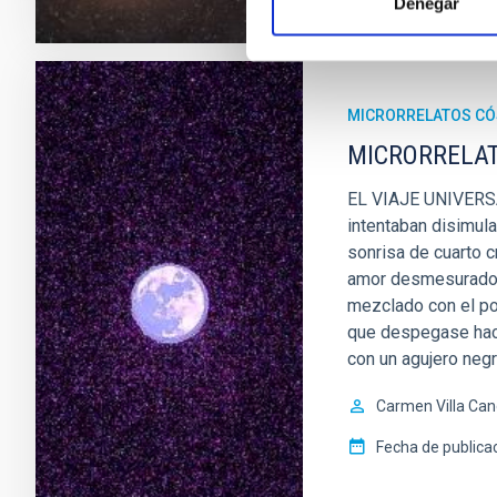
Denegar
MICRORRELATOS C
MICRORRELATO
EL VIAJE UNIVERSAL
intentaban disimul
sonrisa de cuarto c
amor desmesurado. 
mezclado con el pole
que despegase hacia
con un agujero neg
Carmen Villa Can
Fecha de publica