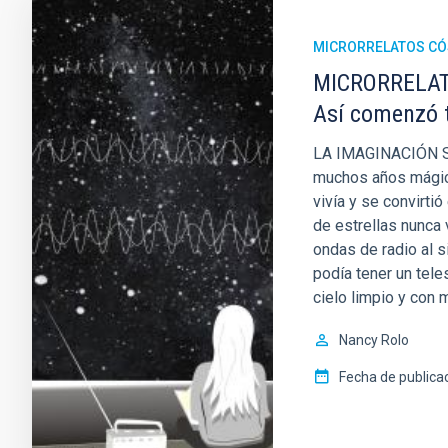
MICRORRELATOS C
MICRORRELATO
Así comenzó 
LA IMAGINACIÓN S
muchos años mágico
vivía y se convirti
de estrellas nunca 
ondas de radio al s
podía tener un tele
cielo limpio y con 
Nancy Rolo
Fecha de publica