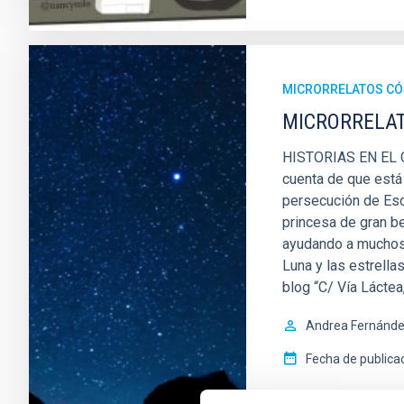
MICRORRELATOS C
MICRORRELATO
HISTORIAS EN EL CI
cuenta de que está 
persecución de Esc
princesa de gran be
ayudando a muchos 
Luna y las estrella
blog “C/ Vía Láctea
Andrea Fernánde
Fecha de publica