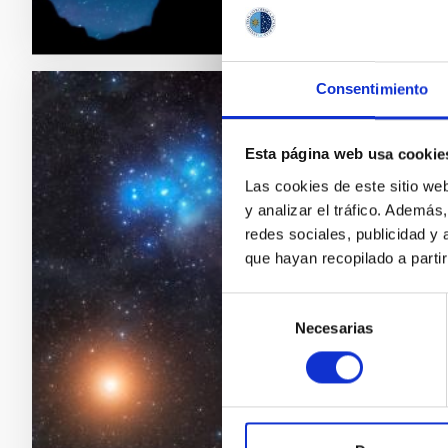
Consentimiento
MICRORRELATOS C
MICRORRELAT
Esta página web usa cookie
Las cookies de este sitio we
Los siguientes rela
y analizar el tráfico. Ademá
Gran Canaria, para 
redes sociales, publicidad y
docente del depar
que hayan recopilado a parti
amante del Universo
furgoneta. Me enco
Selección
cómo mi cuerpo flot
Necesarias
de
Estaba completame
consentimiento
Fecha de publica