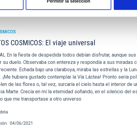
Permitir la selección
ÓSMICOS
S COSMICOS: El viaje universal
 En la fiesta de despedida todos debían disfrutar, aunque sus
ar su duelo. Observaba con entereza y respondía a sus miradas 
reciente. Echada bajo una claraboya, miraba las estrellas y la Lu
¡Me hubiera gustado contemplar la Vía Láctea! Pronto sería po
n de las flores o, tal vez, surcaría el cielo hasta el interior de 
 Marte. Crecía en mí la eternidad soñando, en el silencio del e
ro que me transportase a otro universo
dela
ción
04/06/2021