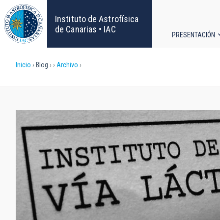
Pasar
al
Instituto de Astrofísica
contenido
de Canarias • IAC
PRESENTACIÓN
principal
Navega
Sobrescribir
Inicio
Blog
Archivo
principa
enlaces
de
ayuda
a
la
navegación