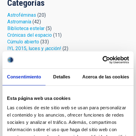
Categorías
Astroféminas
(20)
Astromanía
(42)
Biblioteca estelar
(5)
Crónicas del espacio
(11)
Cúmulo abierto
(33)
IYL 2015, luces y ¡acción!
(2)
La jerga de las estrellas
(13)
Microrrelatos cósmicos
(36)
Mirando al cielo
(57)
Palmeros en el ORM
(7)
Consentimiento
Detalles
Acerca de las cookies
Protege tu cielo
(3)
Relatos celestes
(4)
Retórica astrofísica
(19)
Esta página web usa cookies
Safari cósmico
(6)
Las cookies de este sitio web se usan para personalizar
Sin categoría
(1)
Uni-versos
(3)
el contenido y los anuncios, ofrecer funciones de redes
sociales y analizar el tráfico. Además, compartimos
información sobre el uso que haga del sitio web con
Archivo