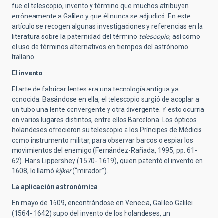
fue el telescopio, invento y término que muchos atribuyen
erróneamente a Galileo y que él nunca se adjudicó. En este
artículo se recogen algunas investigaciones y referencias en la
literatura sobre la paternidad del término
telescopio
, así como
el uso de términos alternativos en tiempos del astrónomo
italiano.
El invento
El arte de fabricar lentes era una tecnología antigua ya
conocida. Basándose en ella, el telescopio surgió de acoplar a
un tubo una lente convergente y otra divergente. Y esto ocurría
en varios lugares distintos, entre ellos Barcelona. Los ópticos
holandeses ofrecieron su telescopio a los Príncipes de Médicis
como instrumento militar, para observar barcos o espiar los
movimientos del enemigo (Fernández-Rañada, 1995, pp. 61-
62). Hans Lippershey (1570- 1619), quien patentó el invento en
1608, lo llamó
kijker
(“mirador”).
La aplicación astronómica
En mayo de 1609, encontrándose en Venecia, Galileo Galilei
(1564- 1642) supo del invento de los holandeses, un