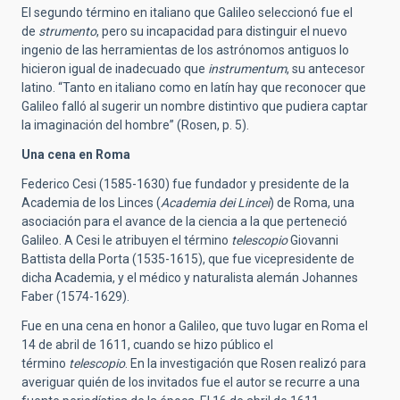
El segundo término en italiano que Galileo seleccionó fue el
de
strumento
, pero su incapacidad para distinguir el nuevo
ingenio de las herramientas de los astrónomos antiguos lo
hicieron igual de inadecuado que
instrumentum
, su antecesor
latino. “Tanto en italiano como en latín hay que reconocer que
Galileo falló al sugerir un nombre distintivo que pudiera captar
la imaginación del hombre” (Rosen, p. 5).
Una cena en Roma
Federico Cesi (1585-1630) fue fundador y presidente de la
Academia de los Linces (
Academia dei Lincei
) de Roma, una
asociación para el avance de la ciencia a la que perteneció
Galileo. A Cesi le atribuyen el término
telescopio
Giovanni
Battista della Porta (1535-1615), que fue vicepresidente de
dicha Academia, y el médico y naturalista alemán Johannes
Faber (1574-1629).
Fue en una cena en honor a Galileo, que tuvo lugar en Roma el
14 de abril de 1611, cuando se hizo público el
término
telescopio
. En la investigación que Rosen realizó para
averiguar quién de los invitados fue el autor se recurre a una