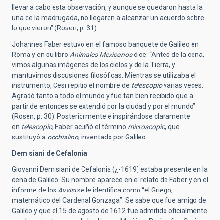
llevar a cabo esta observación, y aunque se quedaron hasta la
una de la madrugada, no llegaron a alcanzar un acuerdo sobre
lo que vieron” (Rosen, p. 31).
Johannes Faber estuvo en el famoso banquete de Galileo en
Roma y en su libro
Animales Mexicanos
dice: “Antes de la cena,
vimos algunas imágenes de los cielos y de la Tierra, y
mantuvimos discusiones filosóficas. Mientras se utilizaba el
instrumento, Cesi repitió el nombre de
telescopio
varias veces.
Agradó tanto a todo el mundo y fue tan bien recibido que a
partir de entonces se extendió por la ciudad y por el mundo”
(Rosen, p. 30). Posteriormente e inspirándose claramente
en
telescopio
, Faber acuñó el término
microscopio
, que
sustituyó a
occhialino
, inventado por Galileo.
Demisiani de Cefalonia
Giovanni Demisiani de Cefalonia (¿-1619) estaba presente en la
cena de Galileo. Su nombre aparece en el relato de Faber y en el
informe de los
Avvisi
se le identifica como “el Griego,
matemático del Cardenal Gonzaga”. Se sabe que fue amigo de
Galileo y que el 15 de agosto de 1612 fue admitido oficialmente