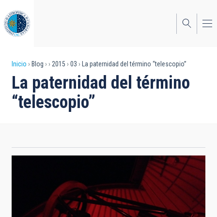
Pasar
al
contenido
principal
Sobrescribir
Inicio
Blog
2015
03
La paternidad del término “telescopio”
La paternidad del término
enlaces
“telescopio”
de
ayuda
a
la
navegación