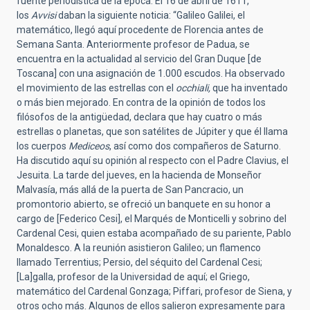
fuente periodística de la época. El 16 de abril de 1611,
los
Avvisi
daban la siguiente noticia: “Galileo Galilei, el
matemático, llegó aquí procedente de Florencia antes de
Semana Santa. Anteriormente profesor de Padua, se
encuentra en la actualidad al servicio del Gran Duque [de
Toscana] con una asignación de 1.000 escudos. Ha observado
el movimiento de las estrellas con el
occhiali,
que ha inventado
o más bien mejorado. En contra de la opinión de todos los
filósofos de la antigüedad, declara que hay cuatro o más
estrellas o planetas, que son satélites de Júpiter y que él llama
los cuerpos
Mediceos
, así como dos compañeros de Saturno.
Ha discutido aquí su opinión al respecto con el Padre Clavius, el
Jesuita. La tarde del jueves, en la hacienda de Monseñor
Malvasía, más allá de la puerta de San Pancracio, un
promontorio abierto, se ofreció un banquete en su honor a
cargo de [Federico Cesi], el Marqués de Monticelli y sobrino del
Cardenal Cesi, quien estaba acompañado de su pariente, Pablo
Monaldesco. A la reunión asistieron Galileo; un flamenco
llamado Terrentius; Persio, del séquito del Cardenal Cesi;
[La]galla, profesor de la Universidad de aquí; el Griego,
matemático del Cardenal Gonzaga; Piffari, profesor de Siena, y
otros ocho más. Algunos de ellos salieron expresamente para