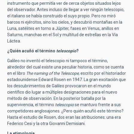
instrumento que permitía ver de cerca objetos situados lejos
del observador. Antes incluso de llegar a ver ningún telescopio,
el italiano se había construido el suyo propio. Pero no miró
barcos ni ejércitos, sino los cielos, y descubrió montañas en la
Luna, satélites en torno a Júpiter, fases en Venus, anillos en
Saturno, manchas en el Sol y multitud de estrellas en la Vía
Láctea.
¿Quién acuñó el término
telescopio
?
Galileo no inventó el telescopio ni tampoco el término,
alrededor del cual existe una peculiar historia, como se cuenta
en el libro
The naming of the Telescope
, escrito por el historiador
estadounidense Edward Rosen en 1947. La gran excitación que
los descubrimientos de Galileo provocaron en el mundo
científico dio lugar a múltiples designaciones para el nuevo
método de observación. En la posterior batalla por la
supervivencia, el término
telescopio
se mantuvo frente a sus
competidores anglosajones. ¿Pero quién acuñó este término?
Hasta el estudio de Rosen, dos eran las atribuciones: una era
Federico Cesi y la otra Giovanni Demisiani.
La etimología