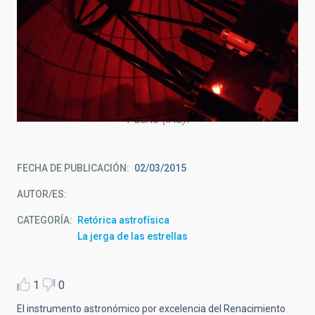
Telescopio IAC-80, de 80 cm de diámetro, instalado en el
Observatorio del Teide (Tenerife). Foto: Carmen del
Puerto (IAC).
FECHA DE PUBLICACIÓN
02/03/2015
AUTOR/ES
CATEGORÍA
Retórica astrofísica
La jerga de las estrellas
1
0
El instrumento astronómico por excelencia del Renacimiento