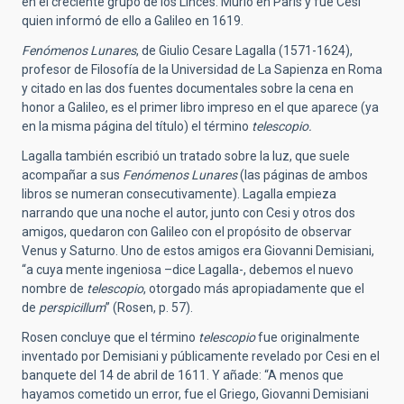
en el creciente grupo de los Linces. Murió en París y fue Cesi
quien informó de ello a Galileo en 1619.
Fenómenos Lunares
, de Giulio Cesare Lagalla (1571-1624),
profesor de Filosofía de la Universidad de La Sapienza en Roma
y citado en las dos fuentes documentales sobre la cena en
honor a Galileo, es el primer libro impreso en el que aparece (ya
en la misma página del título) el término
telescopio.
Lagalla también escribió un tratado sobre la luz, que suele
acompañar a sus
Fenómenos Lunares
(las páginas de ambos
libros se numeran consecutivamente). Lagalla empieza
narrando que una noche el autor, junto con Cesi y otros dos
amigos, quedaron con Galileo con el propósito de observar
Venus y Saturno. Uno de estos amigos era Giovanni Demisiani,
“a cuya mente ingeniosa –dice Lagalla-, debemos el nuevo
nombre de
telescopio
, otorgado más apropiadamente que el
de
perspicillum
” (Rosen, p. 57).
Rosen concluye que el término
telescopio
fue originalmente
inventado por Demisiani y públicamente revelado por Cesi en el
banquete del 14 de abril de 1611. Y añade: “A menos que
hayamos cometido un error, fue el Griego, Giovanni Demisiani