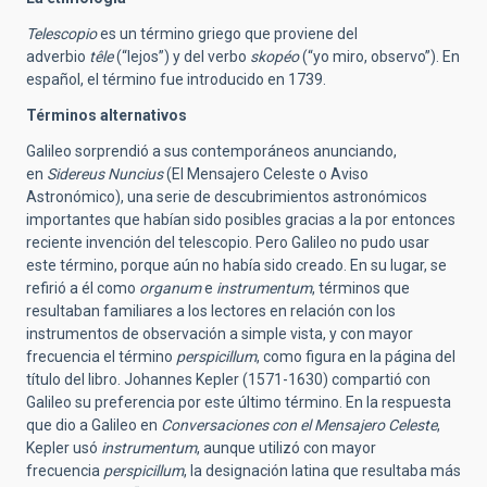
Telescopio
es un término griego que proviene del
adverbio
têle
(“lejos”) y del verbo
skopéo
(“yo miro, observo”). En
español, el término fue introducido en 1739.
Términos alternativos
Galileo sorprendió a sus contemporáneos anunciando,
en
Sidereus Nuncius
(El Mensajero Celeste o Aviso
Astronómico), una serie de descubrimientos astronómicos
importantes que habían sido posibles gracias a la por entonces
reciente invención del telescopio. Pero Galileo no pudo usar
este término, porque aún no había sido creado. En su lugar, se
refirió a él como
organum
e
instrumentum
, términos que
resultaban familiares a los lectores en relación con los
instrumentos de observación a simple vista, y con mayor
frecuencia el término
perspicillum
, como figura en la página del
título del libro. Johannes Kepler (1571-1630) compartió con
Galileo su preferencia por este último término. En la respuesta
que dio a Galileo en
Conversaciones con el Mensajero Celeste
,
Kepler usó
instrumentum
, aunque utilizó con mayor
frecuencia
perspicillum
, la designación latina que resultaba más