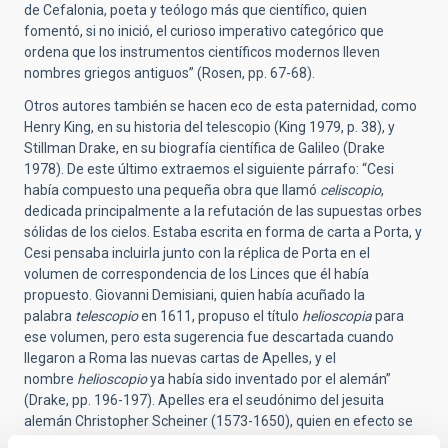
de Cefalonia, poeta y teólogo más que científico, quien
fomentó, si no inició, el curioso imperativo categórico que
ordena que los instrumentos científicos modernos lleven
nombres griegos antiguos” (Rosen, pp. 67-68).
Otros autores también se hacen eco de esta paternidad, como
Henry King, en su historia del telescopio (King 1979, p. 38), y
Stillman Drake, en su biografía científica de Galileo (Drake
1978). De este último extraemos el siguiente párrafo: “Cesi
había compuesto una pequeña obra que llamó
celiscopio
,
dedicada principalmente a la refutación de las supuestas orbes
sólidas de los cielos. Estaba escrita en forma de carta a Porta, y
Cesi pensaba incluirla junto con la réplica de Porta en el
volumen de correspondencia de los Linces que él había
propuesto. Giovanni Demisiani, quien había acuñado la
palabra
telescopio
en 1611, propuso el título
helioscopia
para
ese volumen, pero esta sugerencia fue descartada cuando
llegaron a Roma las nuevas cartas de Apelles, y el
nombre
helioscopio
ya había sido inventado por el alemán”
(Drake, pp. 196-197). Apelles era el seudónimo del jesuita
alemán Christopher Scheiner (1573-1650), quien en efecto se
refiere en su carta del 25 de julio de 1612 al “tubo óptico que