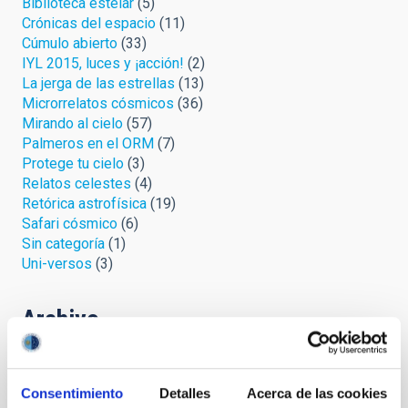
Biblioteca estelar
(5)
Crónicas del espacio
(11)
Cúmulo abierto
(33)
IYL 2015, luces y ¡acción!
(2)
La jerga de las estrellas
(13)
Microrrelatos cósmicos
(36)
Mirando al cielo
(57)
Palmeros en el ORM
(7)
Protege tu cielo
(3)
Relatos celestes
(4)
Retórica astrofísica
(19)
Safari cósmico
(6)
Sin categoría
(1)
Uni-versos
(3)
Archivo
Agosto 2026
(3)
Julio 2026
(7)
Consentimiento
Detalles
Acerca de las cookies
Junio 2026
(2)