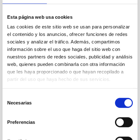
Abril 2026
(1)
Marzo 2026
(2)
Febrero 2026
(3)
Esta página web usa cookies
Diciembre 2025
(2)
Las cookies de este sitio web se usan para personalizar
Noviembre 2025
(1)
el contenido y los anuncios, ofrecer funciones de redes
Octubre 2025
(3)
sociales y analizar el tráfico. Además, compartimos
Septiembre 2025
(2)
información sobre el uso que haga del sitio web con
Agosto 2025
(2)
nuestros partners de redes sociales, publicidad y análisis
Julio 2025
(1)
Junio 2025
(1)
web, quienes pueden combinarla con otra información
Abril 2025
(1)
que les haya proporcionado o que hayan recopilado a
Marzo 2025
(2)
partir del uso que haya hecho de sus servicios.
Febrero 2025
(1)
Octubre 2024
(1)
Selección
Septiembre 2024
(1)
Necesarias
de
Agosto 2024
(3)
consentimiento
Julio 2024
(3)
Junio 2024
(2)
Preferencias
Mayo 2024
(3)
Abril 2024
(2)