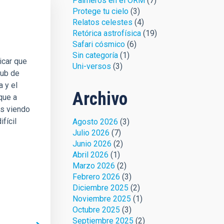
Palmeros en el ORM
(7)
Protege tu cielo
(3)
Relatos celestes
(4)
Retórica astrofísica
(19)
Safari cósmico
(6)
Sin categoría
(1)
icar que
Uni-versos
(3)
lub de
 y el
Archivo
que a
os viendo
fícil
Agosto 2026
(3)
Julio 2026
(7)
Junio 2026
(2)
Abril 2026
(1)
Marzo 2026
(2)
Febrero 2026
(3)
Diciembre 2025
(2)
Noviembre 2025
(1)
Octubre 2025
(3)
Septiembre 2025
(2)