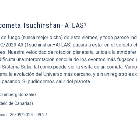
l cometa Tsuchinshan–ATLAS?
 de fuego (nunca mejor dicho) de este viernes, y todo parece ind
a C/2023 A3 (Tsuchinshan–ATLAS) pasará a estar en el selecto c
. Nuestra velocidad de rotación planetaria, unida a la atmósfera
ificulta una interpretación sencilla de los eventos más fugaces 
l Sistema Solar, tal como puede ser la visita de un cometa. Vam
ma la evolución del Universo más cercano, y sin un registro es di
á pasando. Si pudiésemos salir del planeta
osenberg González
Cielo de Canarias)
ción
26/09/2024 - 09:27