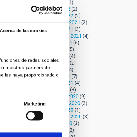
Abril 2022
(1)
Marzo 2022
(2)
Febrero 2022
(2)
Noviembre 2021
(2)
Octubre 2021
(3)
Acerca de las cookies
Septiembre 2021
(4)
Agosto 2021
(6)
Julio 2021
(5)
Junio 2021
(4)
 funciones de redes sociales
Mayo 2021
(2)
con nuestros partners de
Abril 2021
(4)
ue les haya proporcionado o
Marzo 2021
(7)
Febrero 2021
(4)
Enero 2021
(8)
Diciembre 2020
(9)
Noviembre 2020
(2)
Marketing
Octubre 2020
(1)
Septiembre 2020
(3)
Agosto 2020
(3)
Julio 2020
(2)
Junio 2020
(3)