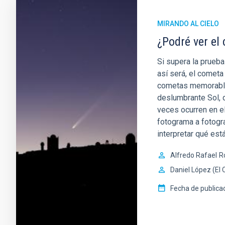
MIRANDO AL CIELO
¿Podré ver e
Si supera la prueba
así será, el comet
cometas memorables
deslumbrante Sol, d
veces ocurren en e
fotograma a fotogra
interpretar qué est
Alfredo Rafael
R
Daniel López (El 
Fecha de publica