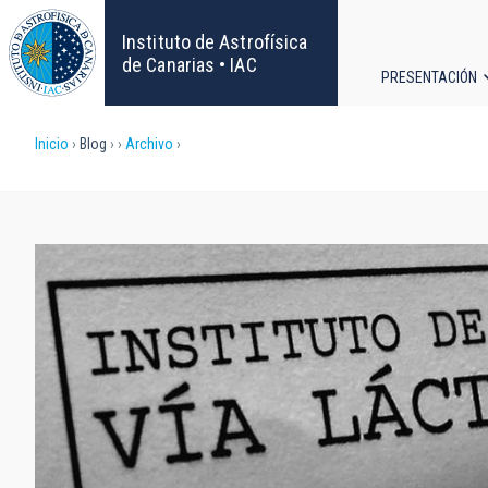
Pasar
al
Instituto de Astrofísica
contenido
de Canarias • IAC
PRESENTACIÓN
principal
Navega
Sobrescribir
Inicio
Blog
Archivo
principa
enlaces
de
ayuda
a
la
navegación