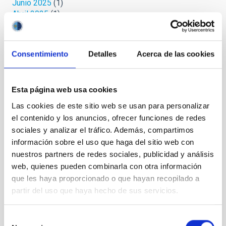
Junio 2025
(1)
Abril 2025
(1)
Marzo 2025
(2)
Febrero 2025
(1)
Octubre 2024
(1)
Consentimiento
Detalles
Acerca de las cookies
Septiembre 2024
(1)
Agosto 2024
(3)
Julio 2024
(3)
Esta página web usa cookies
Junio 2024
(2)
Mayo 2024
(3)
Las cookies de este sitio web se usan para personalizar
Abril 2024
(2)
el contenido y los anuncios, ofrecer funciones de redes
Marzo 2024
(1)
sociales y analizar el tráfico. Además, compartimos
Febrero 2023
(1)
información sobre el uso que haga del sitio web con
Octubre 2022
(1)
nuestros partners de redes sociales, publicidad y análisis
Septiembre 2022
(1)
web, quienes pueden combinarla con otra información
Agosto 2022
(1)
que les haya proporcionado o que hayan recopilado a
Junio 2022
(1)
partir del uso que haya hecho de sus servicios.
Mayo 2022
(3)
Abril 2022
(1)
Marzo 2022
(2)
Selección
Febrero 2022
(2)