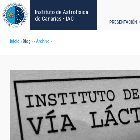
Pasar
al
Instituto de Astrofísica
contenido
de Canarias • IAC
PRESENTACIÓN
principal
Navega
Sobrescribir
Inicio
Blog
Archivo
principa
enlaces
de
ayuda
a
la
navegación