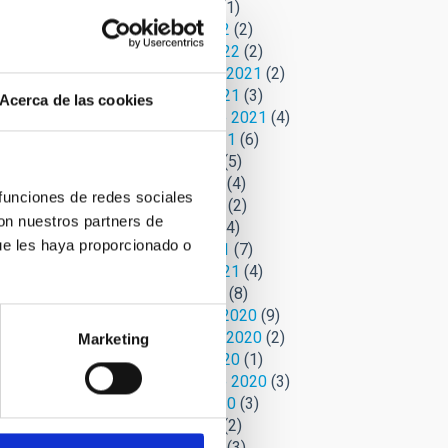
Abril 2022
(1)
Marzo 2022
(2)
Febrero 2022
(2)
Noviembre 2021
(2)
Octubre 2021
(3)
Acerca de las cookies
Septiembre 2021
(4)
Agosto 2021
(6)
Julio 2021
(5)
Junio 2021
(4)
 funciones de redes sociales
Mayo 2021
(2)
con nuestros partners de
Abril 2021
(4)
ue les haya proporcionado o
Marzo 2021
(7)
Febrero 2021
(4)
Enero 2021
(8)
Diciembre 2020
(9)
Noviembre 2020
(2)
Marketing
Octubre 2020
(1)
Septiembre 2020
(3)
Agosto 2020
(3)
Julio 2020
(2)
Junio 2020
(3)