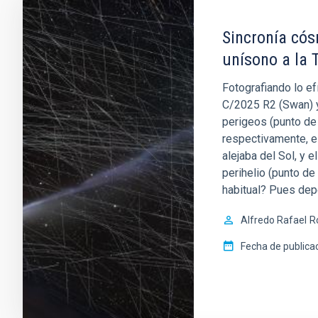
Sincronía có
unísono a la 
Fotografiando lo ef
C/2025 R2 (Swan) y
perigeos (punto de 
respectivamente, el
alejaba del Sol, y 
perihelio (punto de
habitual? Pues dep
Alfredo Rafael
R
Fecha de publica