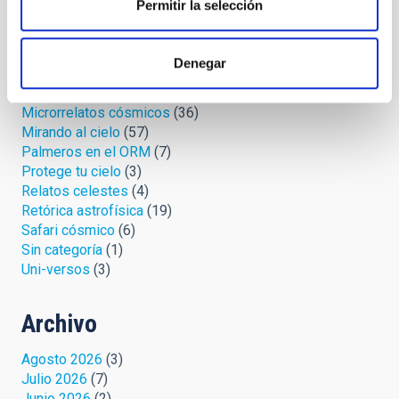
Permitir la selección
Biblioteca estelar
(5)
Crónicas del espacio
(11)
Cúmulo abierto
(33)
Denegar
IYL 2015, luces y ¡acción!
(2)
La jerga de las estrellas
(13)
Microrrelatos cósmicos
(36)
Mirando al cielo
(57)
Palmeros en el ORM
(7)
Protege tu cielo
(3)
Relatos celestes
(4)
Retórica astrofísica
(19)
Safari cósmico
(6)
Sin categoría
(1)
Uni-versos
(3)
Archivo
Agosto 2026
(3)
Julio 2026
(7)
Junio 2026
(2)