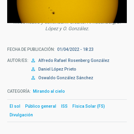
Imagen de la ISS pasando frente al Sol el 30 de junio de
2021 con un refractor de 10 cm, un prisma de Herschel y
filtros neutro y continuum. Crédito: A. Rosenberg, D.
López y O. González.
FECHA DE PUBLICACIÓN
01/04/2022 - 18:23
AUTOR/ES
Alfredo Rafael
Rosenberg González
Daniel López Prieto
Oswaldo González Sánchez
CATEGORÍA
Mirando al cielo
El sol
Público general
ISS
Física Solar (FS)
Divulgación