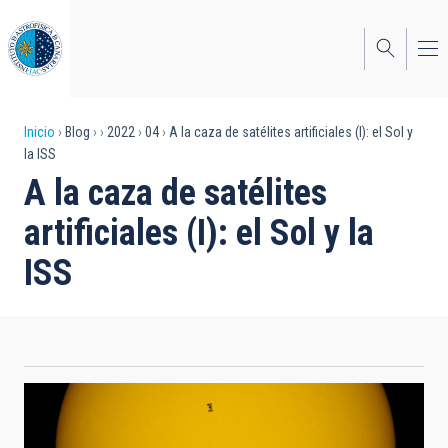
Pasar
al
contenido
principal
Sobrescribir
Inicio
Blog
2022
04
A la caza de satélites artificiales (I): el Sol y
la ISS
enlaces
A la caza de satélites
de
artificiales (I): el Sol y la
ayuda
ISS
a
la
navegación