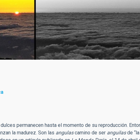
e de los Muchachos (La Palma). Foto: Carmen del Puerto (IAC).
ca
s dulces permanecen hasta el momento de su reproducción. Ent
canzan la madurez. Son las
angulas
camino de ser
anguilas
de “la