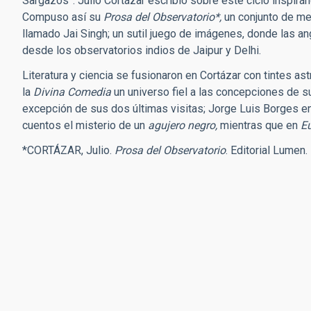
Sargazos”. Julio Cortázar escribió sobre este ciclo inspirá
Compuso así su
Prosa del Observatorio*,
un conjunto de met
llamado Jai Singh; un sutil juego de imágenes, donde las a
desde los observatorios indios de Jaipur y Delhi.
Literatura y ciencia se fusionaron en Cortázar con tintes a
la
Divina Comedia
un universo fiel a las concepciones de s
excepción de sus dos últimas visitas; Jorge Luis Borges 
cuentos el misterio de un
agujero negro,
mientras que en
E
*CORTÁZAR, Julio.
Prosa del Observatorio
. Editorial Lumen.