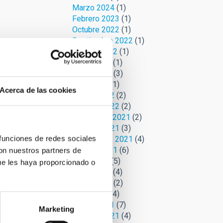
Marzo 2024
(1)
Febrero 2023
(1)
Octubre 2022
(1)
Septiembre 2022
(1)
Agosto 2022
(1)
Junio 2022
(1)
Mayo 2022
(3)
Abril 2022
(1)
Acerca de las cookies
Marzo 2022
(2)
Febrero 2022
(2)
Noviembre 2021
(2)
Octubre 2021
(3)
 funciones de redes sociales
Septiembre 2021
(4)
Agosto 2021
(6)
con nuestros partners de
Julio 2021
(5)
ue les haya proporcionado o
Junio 2021
(4)
Mayo 2021
(2)
Abril 2021
(4)
Marzo 2021
(7)
Marketing
Febrero 2021
(4)