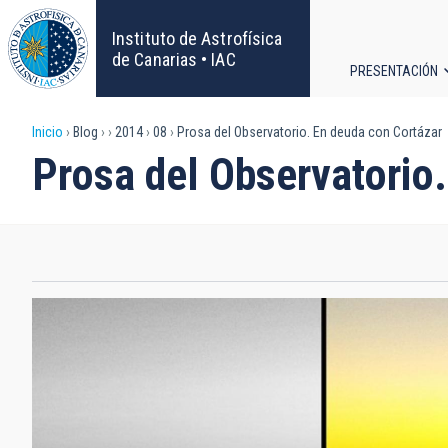
Pasar
al
Instituto de Astrofísica
contenido
de Canarias • IAC
PRESENTACIÓN
principal
Navega
Sobrescribir
Inicio
Blog
2014
08
Prosa del Observatorio. En deuda con Cortázar
principa
Prosa del Observatorio
enlaces
de
ayuda
a
la
navegación