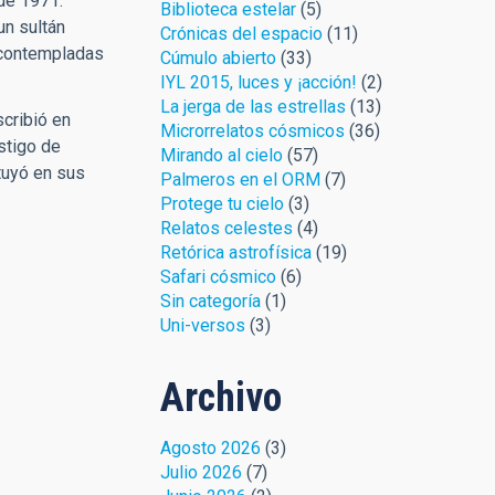
 de 1971.
Biblioteca estelar
(5)
un sultán
Crónicas del espacio
(11)
n contempladas
Cúmulo abierto
(33)
IYL 2015, luces y ¡acción!
(2)
La jerga de las estrellas
(13)
scribió en
Microrrelatos cósmicos
(36)
stigo de
Mirando al cielo
(57)
tuyó en sus
Palmeros en el ORM
(7)
Protege tu cielo
(3)
Relatos celestes
(4)
Retórica astrofísica
(19)
Safari cósmico
(6)
Sin categoría
(1)
Uni-versos
(3)
Archivo
Agosto 2026
(3)
Julio 2026
(7)