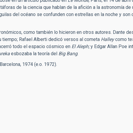
ndose en un artículo publicado en
Le Monde
, París, el 14 de abril
áforas de la ciencia que hablan de la afición a la astronomía de 
nguilas del océano se confunden con estrellas en la noche y so
stronómicos, como también lo hicieron en otros autores. Dante de
u tiempo; Rafael Alberti dedicó versos al cometa
Halley
como te
encerró todo el espacio cósmico en
El Aleph;
y Edgar Allan Poe in
ureka
esbozaba la teoría del
Big Bang
.
 Barcelona, 1974 (e.o. 1972).