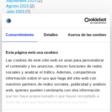
Septiembre 2025
(2)
Agosto 2025
(2)
Julio 2025
(1)
Junio 2025
(1)
Abril 2025
(1)
Marzo 2025
(2)
Febrero 2025
(1)
Consentimiento
Detalles
Acerca de las cookies
Octubre 2024
(1)
Septiembre 2024
(1)
Agosto 2024
(3)
Esta página web usa cookies
Julio 2024
(3)
Las cookies de este sitio web se usan para personalizar
Junio 2024
(2)
el contenido y los anuncios, ofrecer funciones de redes
Mayo 2024
(3)
Abril 2024
(2)
sociales y analizar el tráfico. Además, compartimos
Marzo 2024
(1)
información sobre el uso que haga del sitio web con
Febrero 2023
(1)
nuestros partners de redes sociales, publicidad y análisis
Octubre 2022
(1)
web, quienes pueden combinarla con otra información
Septiembre 2022
(1)
que les haya proporcionado o que hayan recopilado a
Agosto 2022
(1)
partir del uso que haya hecho de sus servicios.
Junio 2022
(1)
Mayo 2022
(3)