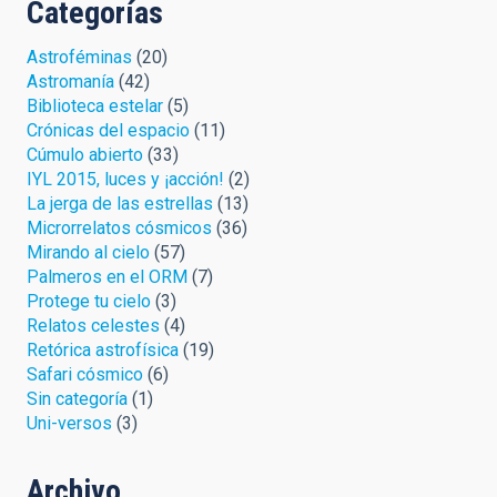
Categorías
Astroféminas
(20)
Astromanía
(42)
Biblioteca estelar
(5)
Crónicas del espacio
(11)
Cúmulo abierto
(33)
IYL 2015, luces y ¡acción!
(2)
La jerga de las estrellas
(13)
Microrrelatos cósmicos
(36)
Mirando al cielo
(57)
Palmeros en el ORM
(7)
Protege tu cielo
(3)
Relatos celestes
(4)
Retórica astrofísica
(19)
Safari cósmico
(6)
Sin categoría
(1)
Uni-versos
(3)
Archivo