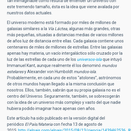
tan inimaginable como resulta de entender un universo con
este tremendo tamaño, ésta es la idea que viene avalada por
nuestros datos actuales.
El universo moderno está formado por miles de millones de
galaxias similares a la
Vía Láctea,
algunas más grandes, otras
más pequeñas, situadas a distancias medias de varios millones
de años luz de distancia entre ellas. Cada galaxia contiene unos
centenares de miles de millones de estrellas. Entre las galaxias
apenas hay materia, un vacío intergaláctico sólo cruzado por la
luz de las estrellas de cada uno de los
universos-isla
que intuyó
Immanuel Kant, aunque realmente él los denominó
mundos
estelares
y Alexander von Humboldt
mundos-isla
.
Probablemente, en cada uno de estos “atolones”, astrónomos
de otros mundos hayan llegado a la misma conclusión que
nosotros. Ellos, también, sabrán que su propia galaxia no es el
centro del Universo. Seguramente, también, se sobrecogerán
con la idea de un universo más complejo y vasto del que nadie
hubiera podido imaginar hace apenas cien años.
Este artículo ha sido publicado en la versión digital del
periódico
El País/Materia
con fecha 13 de agosto de
2015:
http://elpais.com/elpais/2015/08/13/ciencia/1439462536_