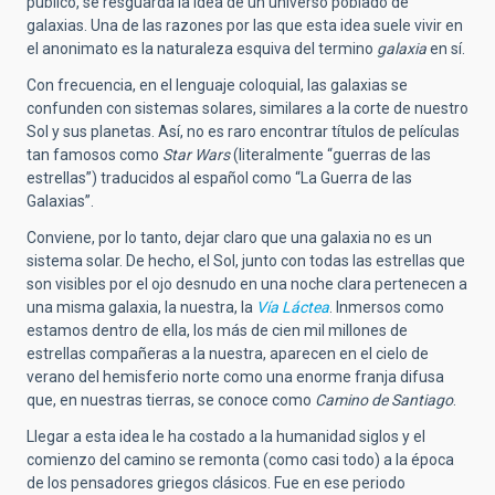
público, se resguarda la idea de un universo poblado de
galaxias. Una de las razones por las que esta idea suele vivir en
el anonimato es la naturaleza esquiva del termino
galaxia
en sí.
Con frecuencia, en el lenguaje coloquial, las galaxias se
confunden con sistemas solares, similares a la corte de nuestro
Sol y sus planetas. Así, no es raro encontrar títulos de películas
tan famosos como
Star Wars
(literalmente “guerras de las
estrellas”) traducidos al español como “La Guerra de las
Galaxias”.
Conviene, por lo tanto, dejar claro que una galaxia no es un
sistema solar. De hecho, el Sol, junto con todas las estrellas que
son visibles por el ojo desnudo en una noche clara pertenecen a
una misma galaxia, la nuestra, la
Vía Láctea
. Inmersos como
estamos dentro de ella, los más de cien mil millones de
estrellas compañeras a la nuestra, aparecen en el cielo de
verano del hemisferio norte como una enorme franja difusa
que, en nuestras tierras, se conoce como
Camino de Santiago
.
Llegar a esta idea le ha costado a la humanidad siglos y el
comienzo del camino se remonta (como casi todo) a la época
de los pensadores griegos clásicos. Fue en ese periodo