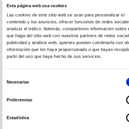
Julio 2024
(3)
Esta página web usa cookies
Junio 2024
(2)
Mayo 2024
(3)
Las cookies de este sitio web se usan para personalizar el
Abril 2024
(2)
contenido y los anuncios, ofrecer funciones de redes sociale
Marzo 2024
(1)
analizar el tráfico. Además, compartimos información sobre 
Febrero 2023
(1)
que haga del sitio web con nuestros partners de redes social
Octubre 2022
(1)
publicidad y análisis web, quienes pueden combinarla con ot
Septiembre 2022
(1)
información que les haya proporcionado o que hayan recopil
Agosto 2022
(1)
partir del uso que haya hecho de sus servicios.
Junio 2022
(1)
Mayo 2022
(3)
Abril 2022
(1)
Selección
Marzo 2022
(2)
Necesarias
de
Febrero 2022
(2)
Noviembre 2021
(2)
consentimiento
Octubre 2021
(3)
Preferencias
Septiembre 2021
(4)
Agosto 2021
(6)
Julio 2021
(5)
Estadística
Junio 2021
(4)
Mayo 2021
(2)