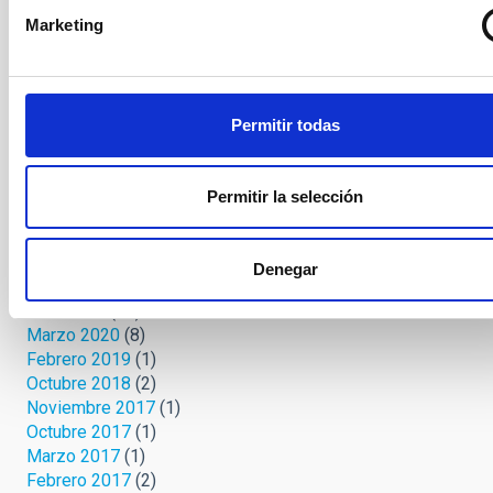
Abril 2021
(4)
Marketing
Marzo 2021
(7)
Febrero 2021
(4)
Enero 2021
(8)
Diciembre 2020
(9)
Permitir todas
Noviembre 2020
(2)
Octubre 2020
(1)
Septiembre 2020
(3)
Permitir la selección
Agosto 2020
(3)
Julio 2020
(2)
Junio 2020
(3)
Denegar
Mayo 2020
(3)
Abril 2020
(12)
Marzo 2020
(8)
Febrero 2019
(1)
Octubre 2018
(2)
Noviembre 2017
(1)
Octubre 2017
(1)
Marzo 2017
(1)
Febrero 2017
(2)